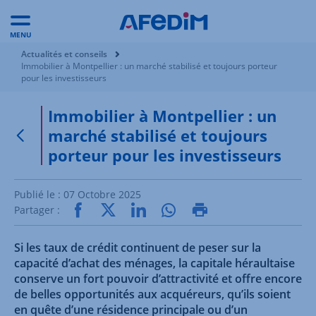
MENU
Vous êtes ici:
Actualités et conseils
Immobilier à Montpellier : un marché stabilisé et toujours porteur
pour les investisseurs
Immobilier à Montpellier : un
marché stabilisé et toujours
Retour à la page précédente
porteur pour les investisseurs
Publié le :
07 Octobre 2025
Partager :
Si les taux de crédit continuent de peser sur la
capacité d’achat des ménages, la capitale héraultaise
conserve un fort pouvoir d’attractivité et offre encore
de belles opportunités aux acquéreurs, qu’ils soient
en quête d’une résidence principale ou d’un