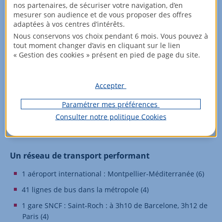
nos partenaires, de sécuriser votre navigation, d’en
1re ville de France à adhérer au réseau international de
mesurer son audience et de vous proposer des offres
la “ville des enfants” (12)
adaptées à vos centres d’intérêts.
5 millions de touristes en 2023 dans la métropole (5)
Nous conservons vos choix pendant 6 mois. Vous pouvez à
tout moment changer d’avis en cliquant sur le lien
1er centre-ville piéton de France (5)
« Gestion des cookies » présent en pied de page du site.
Un patrimoine architectural millénaire (6)
2e ville la + épanouissante pour les cadres (10)
Accepter
2e région viticole mondiale (6)
Paramétrer mes préférences
180 parcs, jardins et squares à Montpellier (5)
Consulter notre politique
Cookies
À 10 km de la mer (5)
Un réseau de transport performant
1 aéroport international : Montpellier-Méditerranée (6)
41 lignes de bus dans la métropole (4)
1 gare SNCF : Saint-Roch : à 3h10 de Barcelone, 3h12 de
Paris (4)