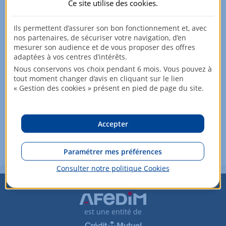
Ce site utilise des
cookies
.
Ils permettent d’assurer son bon fonctionnement et, avec
nos partenaires, de sécuriser votre navigation, d’en
mesurer son audience et de vous proposer des offres
adaptées à vos centres d’intérêts.
Retrouvez les appartements proches
Nous conservons vos choix pendant 6 mois. Vous pouvez à
en location dans notre catalogue
tout moment changer d’avis en cliquant sur le lien
« Gestion des cookies » présent en pied de page du site.
Louer un appartement à STRASBOURG :
Rechercher
Vous souhaitez modifier vos critères de recherche ?
Accepter
Plus de critères
Paramétrer mes préférences
Consulter notre politique
Cookies
est une entité de