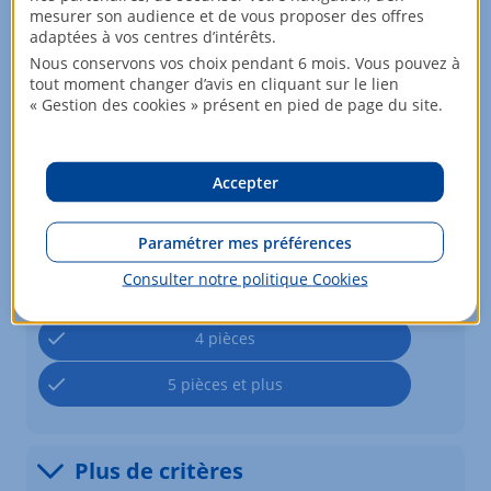
Pour un loyer de
mesurer son audience et de vous proposer des offres
adaptées à vos centres d’intérêts.
Minimum
Nous conservons vos choix pendant 6 mois. Vous pouvez à
tout moment changer d’avis en cliquant sur le lien
Maximum
« Gestion des cookies » présent en pied de page du site.
Comprenant
*
Accepter
1 pièce
Paramétrer mes préférences
2 pièces
Consulter notre politique
Cookies
3 pièces
4 pièces
5 pièces et plus
Plus de critères