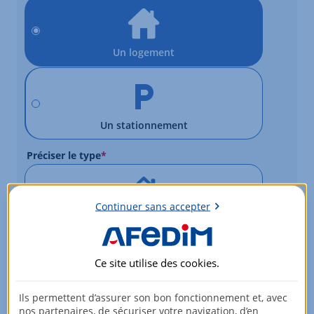
Un logement
Un stationnement
Préciser le type
*
Continuer sans accepter
Une maison
Ce site utilise des
cookies
.
Un appartement
Ils permettent d’assurer son bon fonctionnement et, avec
nos partenaires, de sécuriser votre navigation, d’en