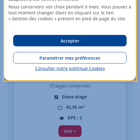
Nous conservons vos choix pendant 6 mois. Vous pouvez à
tout moment changer d’avis en cliquant sur le lien
« Gestion des cookies » présent en pied de page du site.
Accepter
Appartement - 2 pièces
Paramétrer mes préférences
NANTES
Consulter notre politique
Cookies
651
EUR/mois
Charges comprises
5ème étage
42,95 m²
DPE : C
Voir +