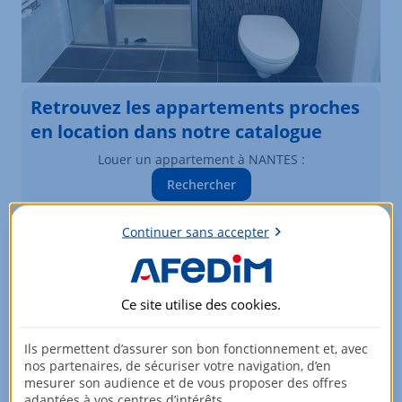
Retrouvez les appartements proches
en location dans notre catalogue
Louer un appartement à NANTES :
Rechercher
Vous souhaitez modifier vos critères de recherche ?
Plus de critères
Continuer sans accepter
Biens similaires à la location
Ce site utilise des
cookies
.
Appartements à NANTES
Ils permettent d’assurer son bon fonctionnement et, avec
Élément 1 sur 3
nos partenaires, de sécuriser votre navigation, d’en
mesurer son audience et de vous proposer des offres
adaptées à vos centres d’intérêts.