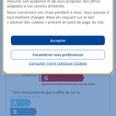
mesurer son audience et de vous proposer des offres
adaptées à vos centres d’intérêts.
logement extrêmement performant
Nous conservons vos choix pendant 6 mois. Vous pouvez à
A
tout moment changer d’avis en cliquant sur le lien
« Gestion des cookies » présent en pied de page du site.
B
C
consommation
émissions
(énergie primaire)
Accepter
D
*
231
46
kWh/m².an
kg CO2/m².an
Paramétrer mes préférences
E
Consulter notre politique
Cookies
F
G
logement extrêmement peu performant
Échelle de performance énergétique s'étalant du niveau A, co
*
Dont émissions de gaz à effet de serre
peu d'émissions de CO
2
A
B