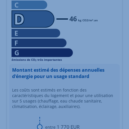
C
D
46
kg CO2/m².an
E
F
G
émissions de CO
très importantes
2
Échelle d'émissions des gaz à effet de serre s'étalant du niv
Montant estimé des dépenses annuelles
d'énergie pour un usage standard
Les coûts sont estimés en fonction des
caractéristiques du logement et pour une utilisation
sur 5 usages (chauffage, eau chaude sanitaire,
climatisation, éclairage, auxiliaires).
1 770 EUR
entre