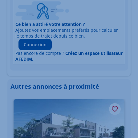
Nature du lieu
Ce bien a attiré votre attention ?
Adresse
Ajoutez vos emplacements préférés pour calculer
Durée du trajet en voiture
Durée du trajet en trans
le temps de trajet depuis ce bien.
Connexion
Pas encore de compte ?
Créez un espace utilisateur
AFEDIM.
Autres annonces à proximité
Élément 1 sur 3