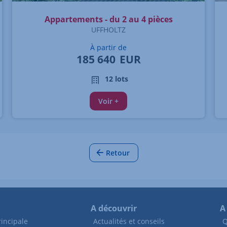
Appartements - du 2 au 4 pièces
UFFHOLTZ
À partir de
185 640
EUR
12 lots
Voir +
Retour
A découvrir
A
incipale
Actualités et conseils
Q