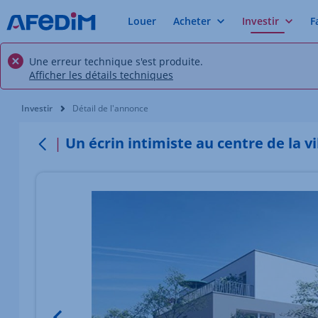
Louer
Acheter
Investir
F
Une erreur technique s'est produite.
Afficher les détails techniques
Vous êtes ici:
Investir
Détail de l'annonce
Un écrin intimiste au centre de la vi
Retour
Élément 1 sur 3
Image du bien Afficher l'élément précédent