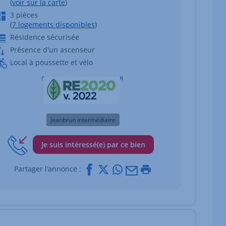
(
voir sur la carte
)
3 pièces
(
7 logements disponibles
)
Résidence sécurisée
Présence d'un ascenseur
Local à poussette et vélo
Jeanbrun intermédiaire
Je suis intéressé(e) par ce bien
Facebook
X
Whatsapp
Mail
Imprimer
Partager l'annonce :