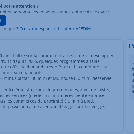
ré votre attention ?
 notes personnelles en vous connectant à votre espace.
n
 compte ?
Créez un espace utilisateur AFEDIM.
L
0 ans. L'offre sur la commune n'a cessé de se développer :
truits depuis 2005, quelques programmes à taille
ette offre, la demande reste forte et la commune a su
b
es nouveaux habitants.
d
30 min), Colmar (30 min) et Mulhouse (20 min), desservie
d
p
 centre équestre, zone de promenades, zone de loisirs,
d
ous les services (médecins, infirmières, petite enfance,
 tous les commerces de proximité à 5 min à pied.
une impasse au calme avec vue dégagée sur les Vosges.