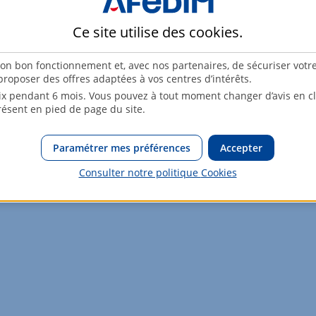
70,86m²
1er étage
Ce site utilise des
cookies
.
son bon fonctionnement et, avec nos partenaires, de sécuriser votr
roposer des offres adaptées à vos centres d’intérêts.
x pendant 6 mois. Vous pouvez à tout moment changer d’avis en cli
résent en pied de page du site.
osé sont disponibles sur le site Géorisques :
www.georisques.gouv.
Paramétrer mes préférences
Accepter
Consulter notre politique
Cookies