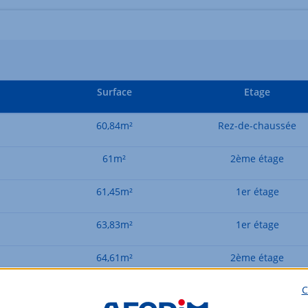
Surface
Etage
60,84m²
Rez-de-chaussée
61m²
2ème étage
61,45m²
1er étage
63,83m²
1er étage
64,61m²
2ème étage
C
64,92m²
1er étage