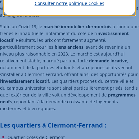
en plein air. Enfin, la vie culturelle n’est pas en reste puisque la
Consulter notre politique
Cookies
ville abrite de nombreux musées et accueille des évènements tout
au long de l’année.
Suite au Covid-19, le
marché immobilier clermontois
a connu une
frénésie inhabituelle, notamment du côté de l’
investissement
locatif
. Résultats, les
prix
ont fortement augmenté,
particulièrement pour les
biens anciens
, avant de revenir à un
niveau plus raisonnable en 2023. Le marché est aujourd’hui
relativement stable, marqué par une forte
demande locative
,
notamment de la part des étudiants et aux jeunes actifs venant
s’installer à Clermont-Ferrand, offrant ainsi des opportunités pour
l’
investissement locatif
. Les quartiers proches du centre-ville et
du campus universitaire sont ainsi particulièrement prisés, tandis
que l’extérieur de la ville voit un développement de
programmes
neufs
, répondant à la demande croissante de logements
modernes et bien équipés.
Les quartiers à Clermont-Ferrand :
Quartier Cotes de Clermont