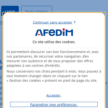
LMNP
Droit commun
Continuer sans accepter
Tous les investissements en LMNP à Clermont-Ferrand
Ce site utilise des
cookies
.
Voir le baromètre de l'immobilier à Clermont-Ferrand
Ils permettent d’assurer son bon fonctionnement et, avec
nos partenaires, de sécuriser votre navigation, d’en
Le marché de l’immobilier à Clermont-
mesurer son audience et de vous proposer des offres
adaptées à vos centres d’intérêts.
Ferrand en bref
Nous conservons vos choix pendant 6 mois. Vous pouvez à
tout moment changer d’avis en cliquant sur le lien
Cité historique nichée au cœur de la région Auvergne-Rhône-
« Gestion des cookies » présent en pied de page du site.
Alpes, Clermont-Ferrand offre un cadre de vie attrayant pour ceux
en quête d'authenticité. Elle bénéficie d’un riche patrimoine
historique, avec les ruelles pavées et les maisons médiévales de
Accepter
son centre-ville. Sa proximité avec la nature et les volcans de la
chaîne des Puys présente de nombreuses possibilités d’activités
Paramétrer mes préférences