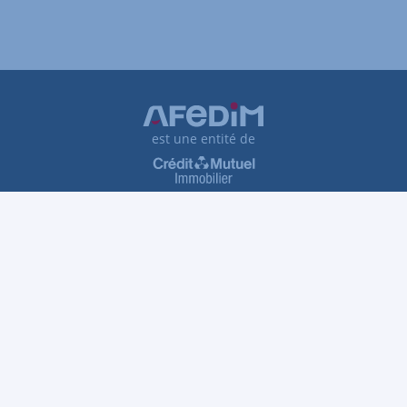
est une entité de
Plan du site
Tarifs et honoraires
Traitement des réclamations
Protection des données personnelles
Gestion des cookies
VDP
Accessibilité : partiellement conforme
Informations légales