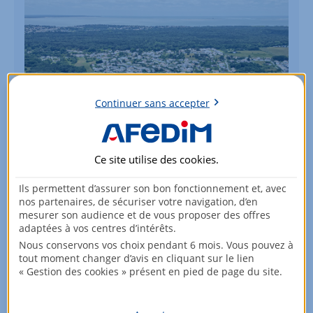
Continuer sans accepter
ZAC DES BASSAMARDS ET DU BOIS
ROUSSEAU
Ce site utilise des
cookies
.
Découvrir le programme à Saint Augustin (17)
Ils permettent d’assurer son bon fonctionnement et, avec
nos partenaires, de sécuriser votre navigation, d’en
Voir les lots disponibles
mesurer son audience et de vous proposer des offres
adaptées à vos centres d’intérêts.
Nous conservons vos choix pendant 6 mois. Vous pouvez à
05 24 72 75 66
tout moment changer d’avis en cliquant sur le lien
« Gestion des cookies » présent en pied de page du site.
Partager :