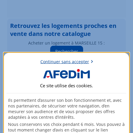
Retrouvez les logements proches en
vente dans notre catalogue
Acheter un logement à MARSEILLE 15 :
Rechercher
Vous souhaitez modifier vos critères de recherche ?
Continuer sans accepter
Plus de critères
Ce site utilise des
cookies
.
Biens similaires à la vente
Logements à MARSEILLE 15
Ils permettent d’assurer son bon fonctionnement et, avec
nos partenaires, de sécuriser votre navigation, d’en
Élément 1 sur 3
mesurer son audience et de vous proposer des offres
adaptées à vos centres d’intérêts.
Nous conservons vos choix pendant 6 mois. Vous pouvez à
tout moment changer d’avis en cliquant sur le lien