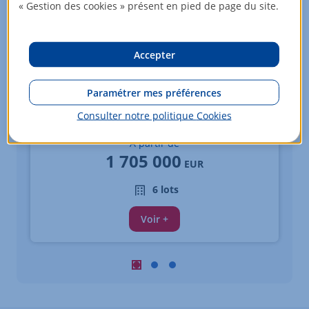
« Gestion des cookies » présent en pied de page du site.
Accepter
Paramétrer mes préférences
Appartements - 4 pièces
Consulter notre politique
Cookies
MARSEILLE 02
À partir de
1 705 000
EUR
6 lots
Voir +
Carousel : Biens similaires à la vente 
Carousel : Biens similaires à la ve
Carousel : Biens similaires à 