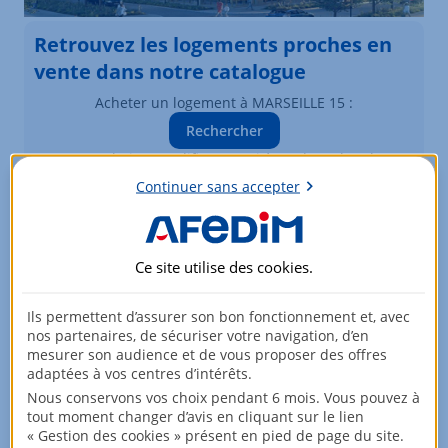
Retrouvez les logements proches en
vente dans notre catalogue
Acheter un logement à MARSEILLE 15 :
Rechercher
Vous souhaitez modifier vos critères de recherche ?
Plus de critères
Continuer sans accepter
Biens similaires à la vente
Ce site utilise des
cookies
.
Logements à MARSEILLE 15
Ils permettent d’assurer son bon fonctionnement et, avec
Élément 1 sur 3
nos partenaires, de sécuriser votre navigation, d’en
mesurer son audience et de vous proposer des offres
adaptées à vos centres d’intérêts.
Nous conservons vos choix pendant 6 mois. Vous pouvez à
tout moment changer d’avis en cliquant sur le lien
« Gestion des cookies » présent en pied de page du site.