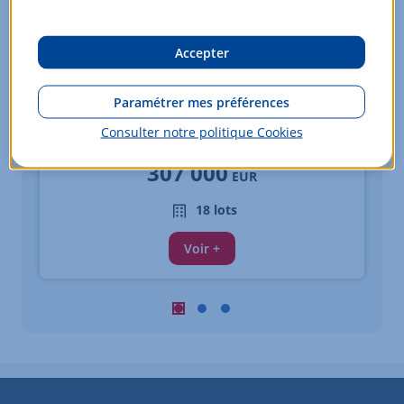
Accepter
Appartements - du 2 au 4 pièces
Paramétrer mes préférences
MARSEILLE 02
Consulter notre politique
Cookies
À partir de
307 000
EUR
18 lots
Voir +
Carousel : Biens similaires à la vente 
Carousel : Biens similaires à la ve
Carousel : Biens similaires à 