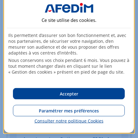
2ème étage
251 900,00 EUR
Ce site utilise des
cookies
.
Appartement
2 pièces
38,34m²
4ème étage
226 737,10 EUR
Ils permettent d’assurer son bon fonctionnement et, avec
TVA : 5,5%
nos partenaires, de sécuriser votre navigation, d’en
mesurer son audience et de vous proposer des offres
adaptées à vos centres d’intérêts.
Nous conservons vos choix pendant 6 mois. Vous pouvez à
tout moment changer d’avis en cliquant sur le lien
Appartement
2 pièces
39,06m²
« Gestion des cookies » présent en pied de page du site.
4ème étage
256 900,00 EUR
Accepter
Appartement
2 pièces
39,17m²
1er étage
219 703,80 EUR
Paramétrer mes préférences
TVA : 5,5%
Consulter notre politique
Cookies