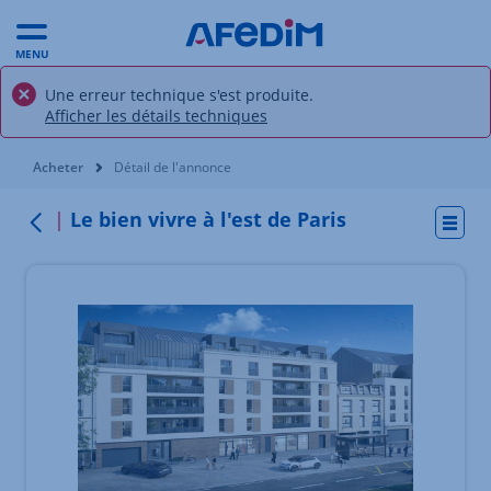
MENU
Une erreur technique s'est produite.
Afficher les détails techniques
Vous êtes ici:
Acheter
Détail de l'annonce
Le bien vivre à l'est de Paris
Actio
Retour
Élément 1 sur 3