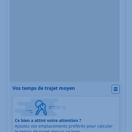
Vos temps de trajet moyen
Actio
Nature du lieu
Ce bien a attiré votre attention ?
Adresse
Ajoutez vos emplacements préférés pour calculer
Durée du trajet en voiture
Durée du trajet en trans
le temps de trajet depuis ce bien.