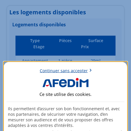
Les logements disponibles
Logements disponibles
Type
Pièces
Surface
Etage
Prix
Appartement
1 pièce
29m²
Rez-de-chaussée
207 200,00 EUR
Continuer sans accepter
Appartement
2 pièces
38m²
Ce site utilise des
cookies
.
1er étage
209 200,00 EUR
Ils permettent d’assurer son bon fonctionnement et, avec
nos partenaires, de sécuriser votre navigation, d’en
mesurer son audience et de vous proposer des offres
Appartement
2 pièces
45m²
adaptées à vos centres d’intérêts.
1er étage
237 300,00 EUR