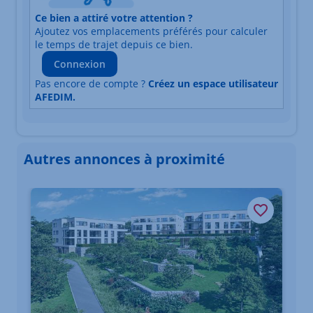
Ce bien a attiré votre attention ?
Adresse
Ajoutez vos emplacements préférés pour calculer
Durée du trajet en voiture
Durée du trajet en trans
le temps de trajet depuis ce bien.
Connexion
Pas encore de compte ?
Créez un espace utilisateur
AFEDIM.
Autres annonces à proximité
Élément 1 sur 3