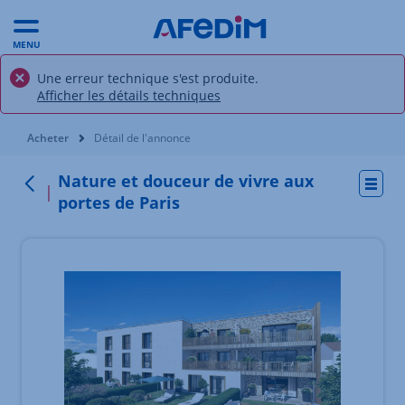
MENU
Une erreur technique s'est produite.
Afficher les détails techniques
Vous êtes ici:
Acheter
Détail de l'annonce
Nature et douceur de vivre aux
Actio
Retour
portes de Paris
Élément 1 sur 4