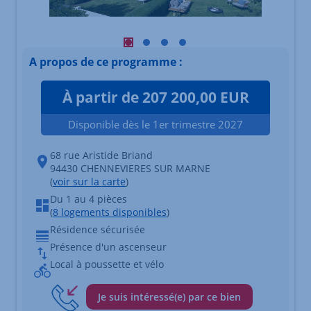
Visuel principal mobile Afficher l'éléme
Visuel principal mobile Afficher l'é
Visuel principal mobile Afficher
Visuel principal mobile Affi
A propos de ce programme :
À partir de 207 200,00 EUR
Disponible dès le 1er trimestre 2027
68 rue Aristide Briand
94430 CHENNEVIERES SUR MARNE
(
voir sur la carte
)
Du 1 au 4 pièces
(
8 logements disponibles
)
Résidence sécurisée
Présence d'un ascenseur
Local à poussette et vélo
Je suis intéressé(e) par ce bien