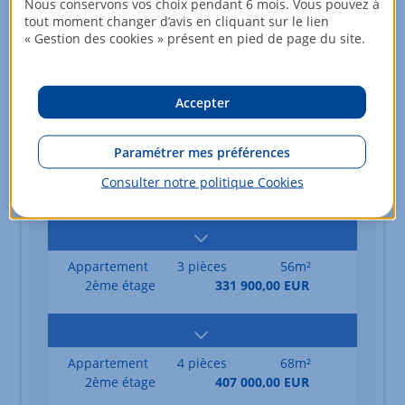
Nous conservons vos choix pendant 6 mois. Vous pouvez à
tout moment changer d’avis en cliquant sur le lien
« Gestion des cookies » présent en pied de page du site.
Appartement
2 pièces
47m²
1er étage
237 000,00 EUR
Accepter
Paramétrer mes préférences
Appartement
3 pièces
56m²
Consulter notre politique
Cookies
1er étage
303 300,00 EUR
Appartement
3 pièces
56m²
2ème étage
331 900,00 EUR
Appartement
4 pièces
68m²
2ème étage
407 000,00 EUR