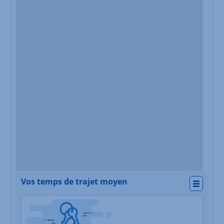
Vos temps de trajet moyen
Actio
Nature du lieu