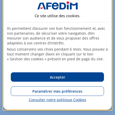
Ce site utilise des
cookies
.
Ils permettent d’assurer son bon fonctionnement et, avec
nos partenaires, de sécuriser votre navigation, d’en
Aucun bien ne répond à vos critères de recherche pour
mesurer son audience et de vous proposer des offres
le moment.
adaptées à vos centres d’intérêts.
N'hésitez pas à modifier vos critères pour élargir votre
Nous conservons vos choix pendant 6 mois. Vous pouvez à
recherche !
tout moment changer d’avis en cliquant sur le lien
« Gestion des cookies » présent en pied de page du site.
Aussi, ne manquez pas l'arrivée d'un nouveau bien
répondant à vos critères de recherche :
Accepter
M'avertir dès qu'un nouveau bien est
disponible
Paramétrer mes préférences
Consulter notre politique
Cookies