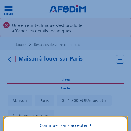
MENU
Une erreur technique s'est produite.
Afficher les détails techniques
Vous êtes ici:
Louer
Résultats de votre recherche
Maison à louer sur Paris
Actio
Retour
Liste
Carte
Maison
Paris
0 - 1 500 EUR/mois et +
1 - 5 pièces et plus
Continuer sans accepter