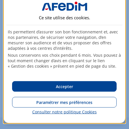
Ce site utilise des
cookies
.
Ils permettent d’assurer son bon fonctionnement et, avec
nos partenaires, de sécuriser votre navigation, d’en
Aucun bien ne répond à vos critères de recherche pour
mesurer son audience et de vous proposer des offres
le moment.
adaptées à vos centres d’intérêts.
N'hésitez pas à modifier vos critères pour élargir votre
Nous conservons vos choix pendant 6 mois. Vous pouvez à
recherche !
tout moment changer d’avis en cliquant sur le lien
« Gestion des cookies » présent en pied de page du site.
Aussi, ne manquez pas l'arrivée d'un nouveau bien
répondant à vos critères de recherche :
Accepter
M'avertir dès qu'un nouveau bien est
disponible
Paramétrer mes préférences
Consulter notre politique
Cookies