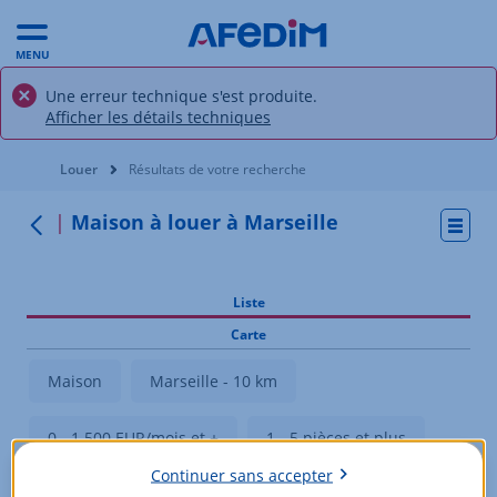
MENU
Une erreur technique s'est produite.
Afficher les détails techniques
Vous êtes ici:
Louer
Résultats de votre recherche
Maison à louer à Marseille
Actio
Retour
Liste
Carte
Maison
Marseille - 10 km
0 - 1 500 EUR/mois et +
1 - 5 pièces et plus
Continuer sans accepter