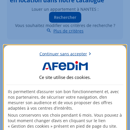
en location dans notre catalogue
Louer un appartement à NANTES :
Rechercher
Vous souhaitez modifier vos critères de recherche ?
Plus de critères
Biens similaires à la location
Continuer sans accepter
Appartements à NANTES
Élément 1 sur 2
Ce site utilise des
cookies
.
Ils permettent d’assurer son bon fonctionnement et, avec
nos partenaires, de sécuriser votre navigation, d’en
mesurer son audience et de vous proposer des offres
adaptées à vos centres d’intérêts.
Nous conservons vos choix pendant 6 mois. Vous pouvez à
tout moment changer d’avis en cliquant sur le lien
« Gestion des cookies » présent en pied de page du site.