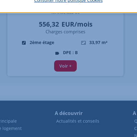
Consulter notre politique
Cookies
Appartement - 2 pièces
MARSEILLE 03
556,32
EUR/mois
Charges comprises
2ème étage
33,97 m²
DPE : B
Voir +
A découvrir
A
incipale
Actualités et conseils
Q
de logement
C
N