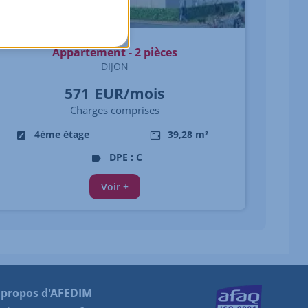
Appartement - 2 pièces
DIJON
571
EUR/mois
Charges comprises
4ème étage
39,28 m²
DPE : C
Voir +
 propos d'AFEDIM