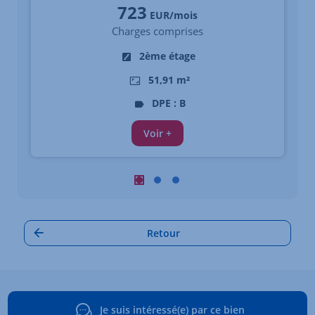
723
EUR/mois
Charges comprises
2ème étage
51,91 m²
DPE : B
Voir +
Carrousel : Autres annonces à proximi
Carrousel : Autres annonces à pro
Carrousel : Autres annonces à
Retour
Je suis intéressé(e) par ce bien