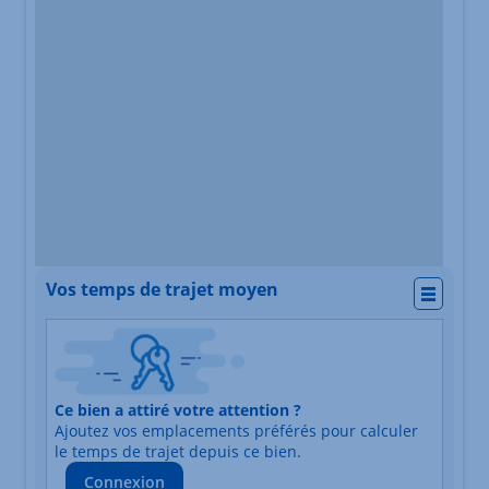
Vos temps de trajet moyen
Actio
Nature du lieu
Ce bien a attiré votre attention ?
Adresse
Ajoutez vos emplacements préférés pour calculer
Durée du trajet en voiture
Durée du trajet en trans
le temps de trajet depuis ce bien.
Connexion