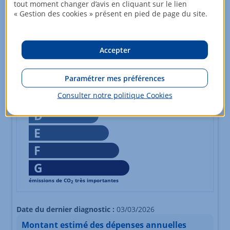
tout moment changer d’avis en cliquant sur le lien
logement extrêmement peu performant
« Gestion des cookies » présent en pied de page du site.
Échelle de performance énergétique s'étalant du niveau A,
*
Dont émissions de gaz à effet de serre
peu d'émissions de CO
2
A
Accepter
B
Paramétrer mes préférences
C
18
kg CO2/m².an
Consulter notre politique
Cookies
D
E
F
G
émissions de CO
très importantes
2
Échelle d'émissions des gaz à effet de serre s'étalant du n
Date du dernier diagnostic :
03/03/2026
Montant estimé des dépenses annuelles