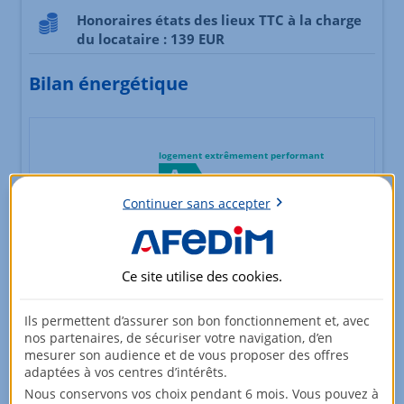
Honoraires états des lieux TTC à la charge
du locataire : 139 EUR
Bilan énergétique
logement extrêmement performant
A
B
Continuer sans accepter
consommation
émissions
(énergie primaire)
C
*
92
18
kWh/m².an
kg CO2/m².an
Ce site utilise des
cookies
.
D
Ils permettent d’assurer son bon fonctionnement et, avec
E
nos partenaires, de sécuriser votre navigation, d’en
F
mesurer son audience et de vous proposer des offres
adaptées à vos centres d’intérêts.
G
Nous conservons vos choix pendant 6 mois. Vous pouvez à