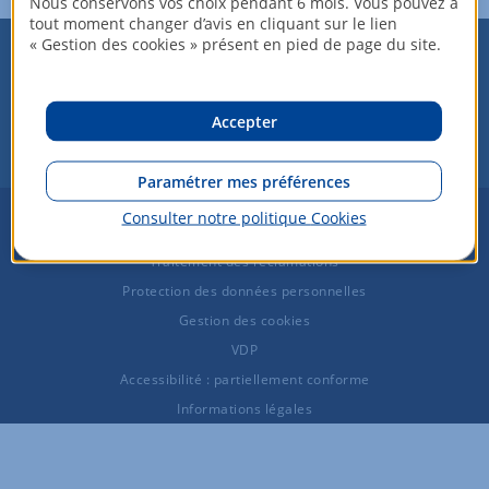
Nous conservons vos choix pendant 6 mois. Vous pouvez à
tout moment changer d’avis en cliquant sur le lien
« Gestion des cookies » présent en pied de page du site.
est une entité de
Accepter
Paramétrer mes préférences
Plan du site
Consulter notre politique
Cookies
Tarifs et honoraires
Traitement des réclamations
Protection des données personnelles
Gestion des cookies
VDP
Accessibilité : partiellement conforme
Informations légales