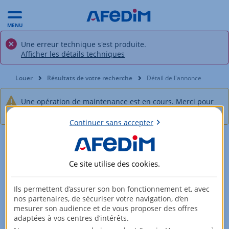
MENU
Une erreur technique s'est produite.
Afficher les détails techniques
Vous êtes ici:
Louer
Résultats de votre recherche
Détail de l'annonce
Une opération de maintenance est en cours. Merci pour
votre patience.
Continuer sans accepter
Ce site utilise des
cookies
.
Ils permettent d’assurer son bon fonctionnement et, avec
nos partenaires, de sécuriser votre navigation, d’en
mesurer son audience et de vous proposer des offres
adaptées à vos centres d’intérêts.