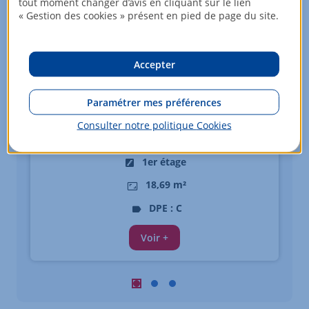
tout moment changer d’avis en cliquant sur le lien
« Gestion des cookies » présent en pied de page du site.
Accepter
Appartement - 1 pièce
DIJON
Paramétrer mes préférences
415
EUR/mois
Consulter notre politique
Cookies
Charges comprises
1er étage
18,69 m²
DPE : C
Voir +
Carousel : Biens similaires à la vente 
Carousel : Biens similaires à la ve
Carousel : Biens similaires à 