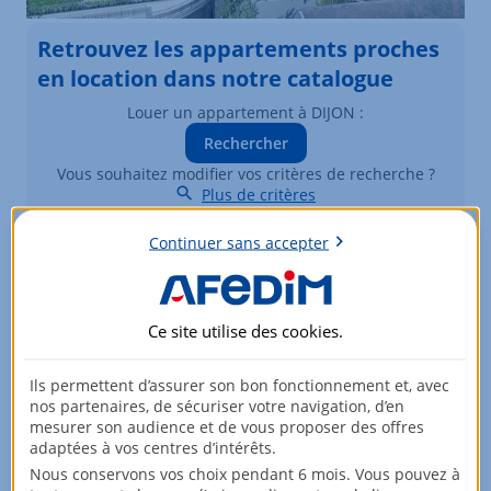
Retrouvez les appartements proches
en location dans notre catalogue
Louer un appartement à DIJON :
Rechercher
Vous souhaitez modifier vos critères de recherche ?
Plus de critères
Continuer sans accepter
Biens similaires à la location
Appartements à DIJON
Ce site utilise des
cookies
.
Élément 1 sur 3
Ils permettent d’assurer son bon fonctionnement et, avec
nos partenaires, de sécuriser votre navigation, d’en
mesurer son audience et de vous proposer des offres
adaptées à vos centres d’intérêts.
Nous conservons vos choix pendant 6 mois. Vous pouvez à