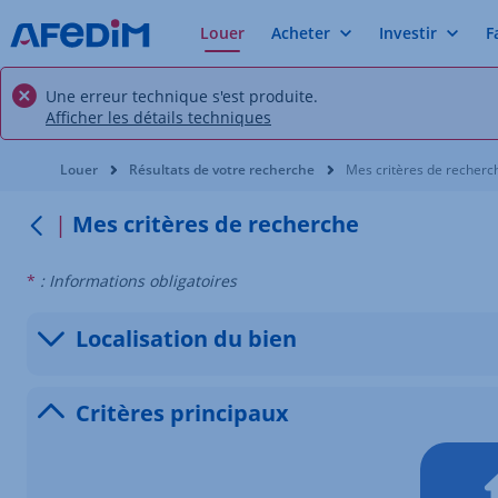
Louer
Acheter
Investir
F
Une erreur technique s'est produite.
Afficher les détails techniques
Vous êtes ici:
Louer
Résultats de votre recherche
Mes critères de recherc
Mes critères de recherche
Retour
*
: Informations obligatoires
Localisation du bien
Afficher
Critères principaux
Masquer