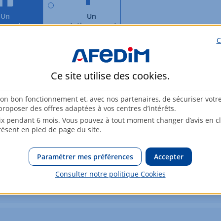
Un
Un
gement
stationnement
C
Ce site utilise des
cookies
.
Une
Un
ison
appartement
son bon fonctionnement et, avec nos partenaires, de sécuriser votr
roposer des offres adaptées à vos centres d’intérêts.
UR
EUR
x pendant 6 mois. Vous pouvez à tout moment changer d’avis en cli
résent en pied de page du site.
2
3
4
Paramétrer mes préférences
Accepter
ce
pièces
pièces
pièces
Consulter notre politique
Cookies