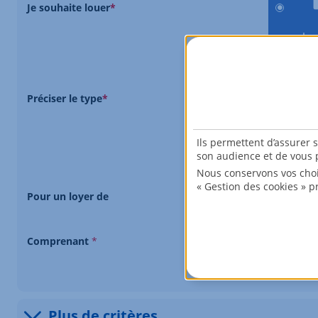
Je souhaite louer
*
lo
Préciser le type
*
ma
Ils permettent d’assurer 
son audience et de vous p
E
Nous conservons vos choi
0 EUR
« Gestion des cookies » p
Pour un loyer de
1
piè
Comprenant
*
Plus de critères