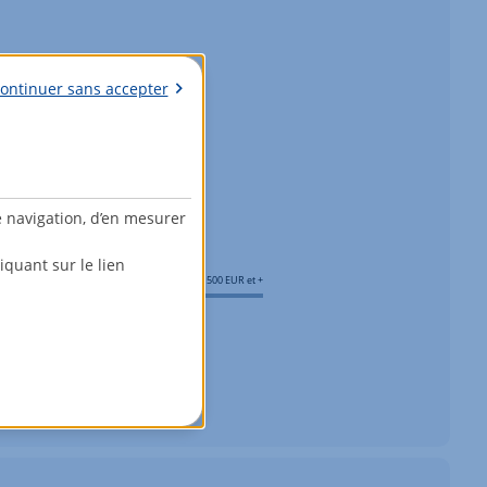
ontinuer sans accepter
e navigation, d’en mesurer
quant sur le lien
1500 EUR et +
5
pièces
et
plus