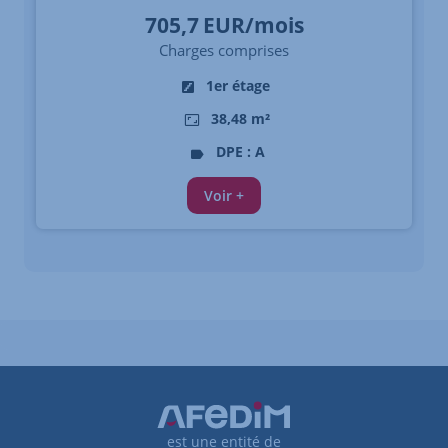
705,7
EUR/mois
Charges comprises
1er étage
38,48 m²
DPE : A
Voir +
est une entité de