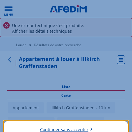
MENU
Une erreur technique s'est produite.
Afficher les détails techniques
Vous êtes ici:
Louer
Résultats de votre recherche
Appartement à louer à Illkirch
Actio
Retour
Graffenstaden
Liste
Carte
Appartement
Illkirch Graffenstaden - 10 km
0 - 1 071 EUR/mois
4 - 5 pièces et plus
Continuer sans accepter