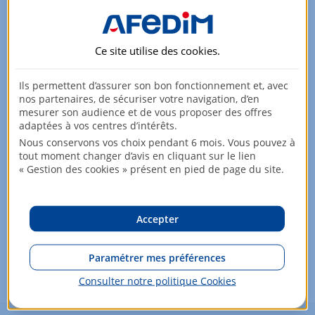
Ce site utilise des
cookies
.
Ils permettent d’assurer son bon fonctionnement et, avec
nos partenaires, de sécuriser votre navigation, d’en
mesurer son audience et de vous proposer des offres
Aucun bien ne répond à vos critères de recherche pour
adaptées à vos centres d’intérêts.
le moment.
N'hésitez pas à modifier vos critères pour élargir votre
Nous conservons vos choix pendant 6 mois. Vous pouvez à
recherche !
tout moment changer d’avis en cliquant sur le lien
« Gestion des cookies » présent en pied de page du site.
Aussi, ne manquez pas l'arrivée d'un nouveau bien
répondant à vos critères de recherche :
Accepter
M'avertir dès qu'un nouveau bien est
disponible
Paramétrer mes préférences
Consulter notre politique
Cookies