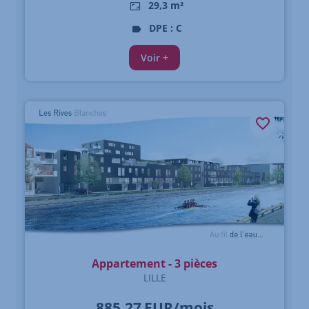
29,3 m²
DPE : C
Voir +
Appartement - 3 pièces
LILLE
885,27
EUR/mois