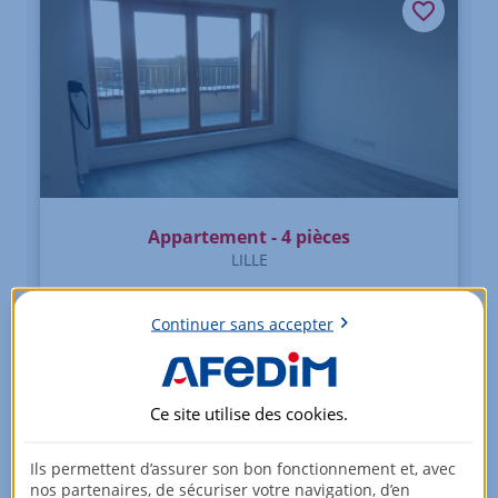
Appartement - 4 pièces
LILLE
1 352
EUR/mois
Continuer sans accepter
Charges comprises
5ème étage
Ce site utilise des
cookies
.
86,72 m²
DPE : C
Ils permettent d’assurer son bon fonctionnement et, avec
nos partenaires, de sécuriser votre navigation, d’en
Voir +