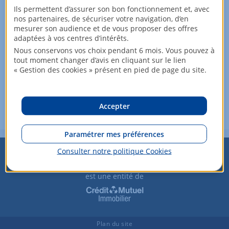
Ils permettent d’assurer son bon fonctionnement et, avec
nos partenaires, de sécuriser votre navigation, d’en
Retrouvez les maisons proches en
mesurer son audience et de vous proposer des offres
location dans notre catalogue
adaptées à vos centres d’intérêts.
Nous conservons vos choix pendant 6 mois. Vous pouvez à
Louer une maison à LEVES :
tout moment changer d’avis en cliquant sur le lien
Rechercher
« Gestion des cookies » présent en pied de page du site.
Vous souhaitez modifier vos critères de recherche ?
Plus de critères
Accepter
Paramétrer mes préférences
Consulter notre politique
Cookies
est une entité de
Plan du site