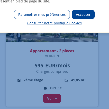
résent en pied de page du site.
Paramétrer mes préférences
Accepter
Consulter notre politique
Cookies
Appartement - 2 pièces
VERNON
595
EUR/mois
Charges comprises
2ème étage
41,85 m²
DPE : C
Voir +