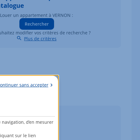
atalogue
Louer un appartement à VERNON :
Rechercher
haitez modifier vos critères de recherche ?
Plus de critères
ontinuer sans accepter
e navigation, d’en mesurer
quant sur le lien