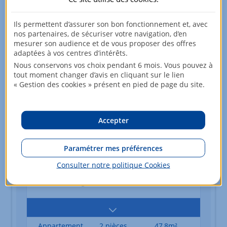
Appartement
2 pièces
35,5m²
372 000,00 EUR
Ils permettent d’assurer son bon fonctionnement et, avec
nos partenaires, de sécuriser votre navigation, d’en
mesurer son audience et de vous proposer des offres
adaptées à vos centres d’intérêts.
Appartement
2 pièces
35,5m²
Nous conservons vos choix pendant 6 mois. Vous pouvez à
377 000,00 EUR
tout moment changer d’avis en cliquant sur le lien
« Gestion des cookies » présent en pied de page du site.
Appartement
2 pièces
47,2m²
Accepter
19ème étage
403 000,00 EUR
Paramétrer mes préférences
Consulter notre politique
Cookies
Appartement
2 pièces
47,4m²
17ème étage
398 000,00 EUR
Appartement
2 pièces
47,8m²