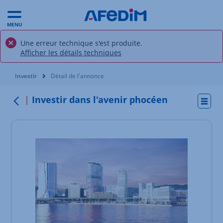
MENU
Une erreur technique s'est produite.
Afficher les détails techniques
Vous êtes ici:
Investir
Détail de l'annonce
Investir dans l'avenir phocéen
Actio
Retour
Élément 1 sur 5