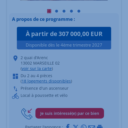
Visuel principal mobile Afficher l'élément
Visuel principal mobile Afficher l'élé
Visuel principal mobile Afficher l
Visuel principal mobile Affich
Visuel principal mobile Af
A propos de ce programme :
À partir de 307 000,00 EUR
Disponible dès le 4ème trimestre 2027
2 quai d'Arenc
13002 MARSEILLE 02
(
voir sur la carte
)
Du 2 au 4 pièces
(
18 logements disponibles
)
Présence d'un ascenseur
Local à poussette et vélo
Je suis intéressé(e) par ce bien
Facebook
X
Whatsapp
Mail
Imprimer
Partager l'annonce :