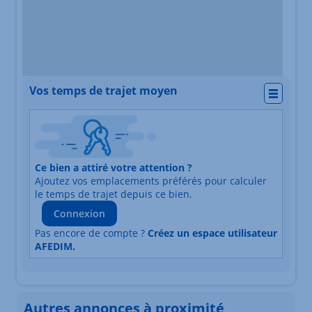
Vos temps de trajet moyen
Actio
Nature du lieu
Ce bien a attiré votre attention ?
Adresse
Ajoutez vos emplacements préférés pour calculer
Durée du trajet en voiture
Durée du trajet en trans
le temps de trajet depuis ce bien.
Connexion
Pas encore de compte ?
Créez un espace utilisateur
AFEDIM.
Autres annonces à proximité