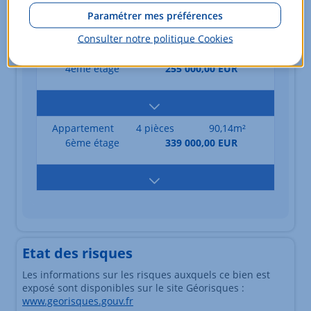
Paramétrer mes préférences
Consulter notre politique
Cookies
Appartement
4 pièces
85,89m²
4ème étage
255 000,00 EUR
Appartement
4 pièces
90,14m²
6ème étage
339 000,00 EUR
Etat des risques
Les informations sur les risques auxquels ce bien est
exposé sont disponibles sur le site Géorisques :
www.georisques.gouv.fr