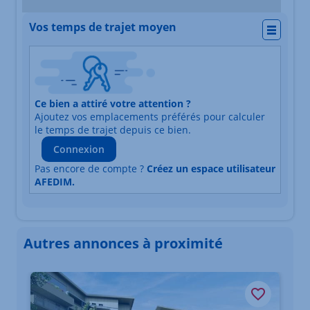
Vos temps de trajet moyen
Actio
Nature du lieu
Ce bien a attiré votre attention ?
Adresse
Ajoutez vos emplacements préférés pour calculer
Durée du trajet en voiture
Durée du trajet en trans
le temps de trajet depuis ce bien.
Connexion
Pas encore de compte ?
Créez un espace utilisateur
AFEDIM.
Autres annonces à proximité
Élément 1 sur 3