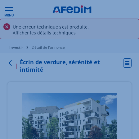
MENU
Une erreur technique s'est produite.
Afficher les détails techniques
Vous êtes ici:
Investir
Détail de l'annonce
Écrin de verdure, sérénité et
Actio
Retour
intimité
Élément 1 sur 3