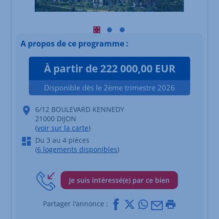
Visuel principal mobile Afficher l'élé
Visuel principal mobile Afficher l
Visuel principal mobile Affich
A propos de ce programme :
À partir de 222 000,00 EUR
Disponible dès le 2ème trimestre 2026
6/12 BOULEVARD KENNEDY
21000 DIJON
(
voir sur la carte
)
Du 3 au 4 pièces
(
6 logements disponibles
)
Je suis intéressé(e) par ce bien
Facebook
X
Whatsapp
Mail
Imprimer
Partager l'annonce :