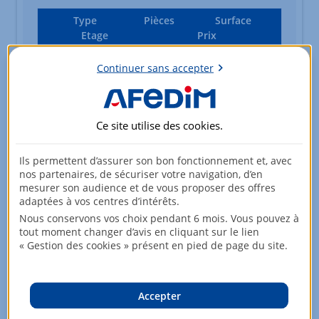
Type
Pièces
Surface
Etage
Prix
Continuer sans accepter
Appartement
3 pièces
58,93m²
5ème étage
222 000,00 EUR
Ce site utilise des
cookies
.
Appartement
3 pièces
58,93m²
Ils permettent d’assurer son bon fonctionnement et, avec
4ème étage
237 000,00 EUR
nos partenaires, de sécuriser votre navigation, d’en
mesurer son audience et de vous proposer des offres
adaptées à vos centres d’intérêts.
Nous conservons vos choix pendant 6 mois. Vous pouvez à
Appartement
3 pièces
60,16m²
tout moment changer d’avis en cliquant sur le lien
4ème étage
223 000,00 EUR
« Gestion des cookies » présent en pied de page du site.
Accepter
Appartement
4 pièces
75,48m²
5ème étage
249 000,00 EUR