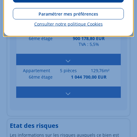
TVA : 5,5%
Paramétrer mes préférences
Consulter notre politique
Cookies
Appartement
5 pièces
122,09m²
6ème étage
900 178,80 EUR
TVA : 5,5%
Appartement
5 pièces
129,76m²
6ème étage
1 044 700,00 EUR
Etat des risques
Les informations sur les risques auxquels ce bien est