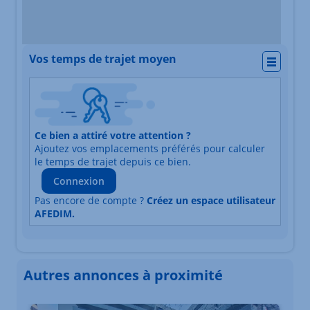
Vos temps de trajet moyen
Actio
Nature du lieu
Ce bien a attiré votre attention ?
Adresse
Ajoutez vos emplacements préférés pour calculer
Durée du trajet en voiture
Durée du trajet en trans
le temps de trajet depuis ce bien.
Connexion
Pas encore de compte ?
Créez un espace utilisateur
AFEDIM.
Autres annonces à proximité
Élément 1 sur 3