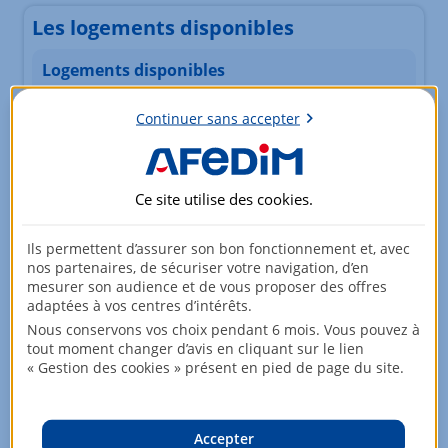
Les logements disponibles
Logements disponibles
Continuer sans accepter
Type
Pièces
Surface
Etage
Prix
Appartement
2 pièces
41,58m²
Ce site utilise des
cookies
.
Rez-de-chaussée
365 900,00 EUR
Ils permettent d’assurer son bon fonctionnement et, avec
nos partenaires, de sécuriser votre navigation, d’en
mesurer son audience et de vous proposer des offres
Appartement
3 pièces
74,81m²
adaptées à vos centres d’intérêts.
2ème étage
426 835,40 EUR
Nous conservons vos choix pendant 6 mois. Vous pouvez à
TVA : 5,5%
tout moment changer d’avis en cliquant sur le lien
« Gestion des cookies » présent en pied de page du site.
Appartement
5 pièces
113,28m²
Accepter
Rez-de-chaussée
518 620,40 EUR