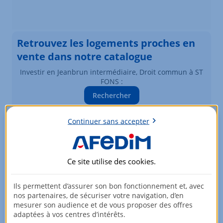
Retrouvez les logements proches en
vente dans notre catalogue
Investir en Jeanbrun intermédiaire, Droit commun à ST
FONS :
Rechercher
Vous souhaitez modifier vos critères de recherche ?
Plus de critères
Continuer sans accepter
Biens similaires à la vente
Ce site utilise des
cookies
.
En fiscalités Jeanbrun intermédiaire, Droit commun à ST
FONS
Ils permettent d’assurer son bon fonctionnement et, avec
nos partenaires, de sécuriser votre navigation, d’en
mesurer son audience et de vous proposer des offres
Élément 1 sur 3
adaptées à vos centres d’intérêts.