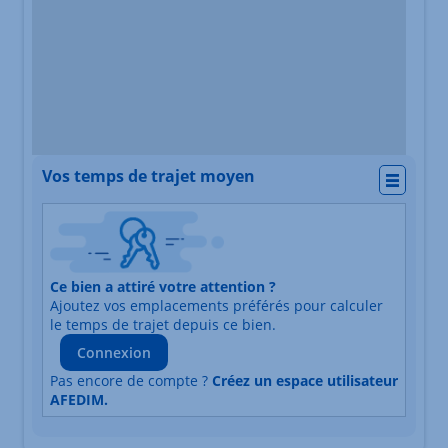
Vos temps de trajet moyen
Actio
Nature du lieu
Ce bien a attiré votre attention ?
Adresse
Ajoutez vos emplacements préférés pour calculer
Durée du trajet en voiture
Durée du trajet en trans
le temps de trajet depuis ce bien.
Connexion
Pas encore de compte ?
Créez un espace utilisateur
AFEDIM.