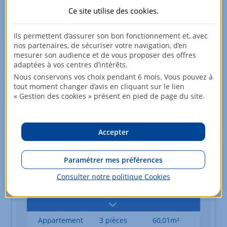
Ce site utilise des
cookies
.
Appartement
2 pièces
43,79m²
Ils permettent d’assurer son bon fonctionnement et, avec
6ème étage
176 712,50 EUR
nos partenaires, de sécuriser votre navigation, d’en
TVA : 5,5%
mesurer son audience et de vous proposer des offres
adaptées à vos centres d’intérêts.
Nous conservons vos choix pendant 6 mois. Vous pouvez à
tout moment changer d’avis en cliquant sur le lien
Appartement
3 pièces
59,73m²
« Gestion des cookies » présent en pied de page du site.
6ème étage
232 979,20 EUR
TVA : 5,5%
Accepter
Appartement
3 pièces
59,73m²
Paramétrer mes préférences
7ème étage
235 616,70 EUR
Consulter notre politique
Cookies
TVA : 5,5%
Appartement
3 pièces
60,01m²