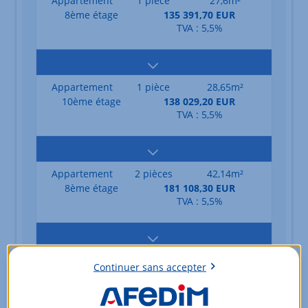
Appartement
1 pièce
27,6m²
8ème étage
135 391,70 EUR
TVA : 5,5%
Appartement
1 pièce
28,65m²
10ème étage
138 029,20 EUR
TVA : 5,5%
Appartement
2 pièces
42,14m²
8ème étage
181 108,30 EUR
TVA : 5,5%
Appartement
2 pièces
42,91m²
Continuer sans accepter
13ème étage
200 450,00 EUR
TVA : 5,5%