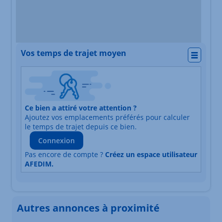
Vos temps de trajet moyen
Actio
Nature du lieu
Ce bien a attiré votre attention ?
Adresse
Ajoutez vos emplacements préférés pour calculer
Durée du trajet en voiture
Durée du trajet en trans
le temps de trajet depuis ce bien.
Connexion
Pas encore de compte ?
Créez un espace utilisateur
AFEDIM.
Autres annonces à proximité