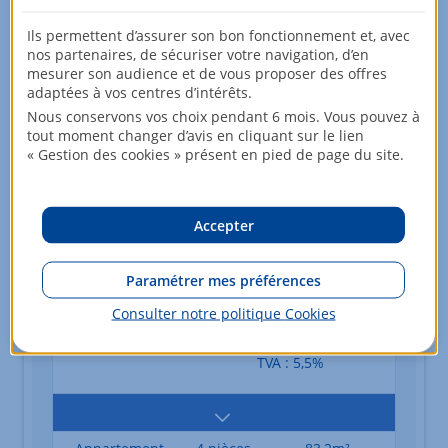
Ils permettent d’assurer son bon fonctionnement et, avec
nos partenaires, de sécuriser votre navigation, d’en
Appartement
4 pièces
83,11m²
mesurer son audience et de vous proposer des offres
4ème étage
452 770,80 EUR
adaptées à vos centres d’intérêts.
TVA : 5,5%
Nous conservons vos choix pendant 6 mois. Vous pouvez à
tout moment changer d’avis en cliquant sur le lien
« Gestion des cookies » présent en pied de page du site.
Appartement
4 pièces
83,11m²
5ème étage
457 166,70 EUR
Accepter
TVA : 5,5%
Paramétrer mes préférences
Consulter notre politique
Cookies
Appartement
4 pièces
83,2m²
1er étage
439 583,30 EUR
TVA : 5,5%