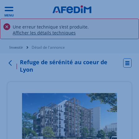
MENU
Une erreur technique s'est produite.
Afficher les détails techniques
Vous êtes ici:
Investir
Détail de l'annonce
Refuge de sérénité au coeur de
Actio
Retour
Lyon
Élément 1 sur 3