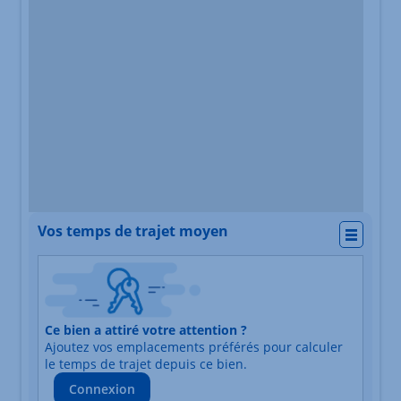
Vos temps de trajet moyen
Actio
Nature du lieu
Ce bien a attiré votre attention ?
Adresse
Ajoutez vos emplacements préférés pour calculer
Durée du trajet en voiture
Durée du trajet en trans
le temps de trajet depuis ce bien.
Connexion