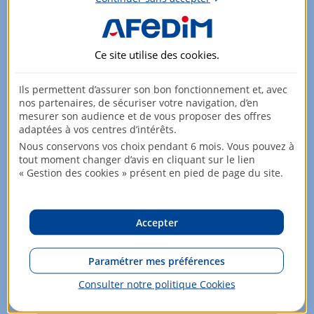
Appartement
2 pièces
53,26m²
6ème étage
325 000,00 EUR
Ce site utilise des
cookies
.
Ils permettent d’assurer son bon fonctionnement et, avec
Appartement
2 pièces
53,26m²
nos partenaires, de sécuriser votre navigation, d’en
mesurer son audience et de vous proposer des offres
7ème étage
330 000,00 EUR
adaptées à vos centres d’intérêts.
Nous conservons vos choix pendant 6 mois. Vous pouvez à
tout moment changer d’avis en cliquant sur le lien
« Gestion des cookies » présent en pied de page du site.
Appartement
2 pièces
53,26m²
7ème étage
330 000,00 EUR
Accepter
Appartement
2 pièces
53,26m²
Paramétrer mes préférences
8ème étage
335 000,00 EUR
Consulter notre politique
Cookies