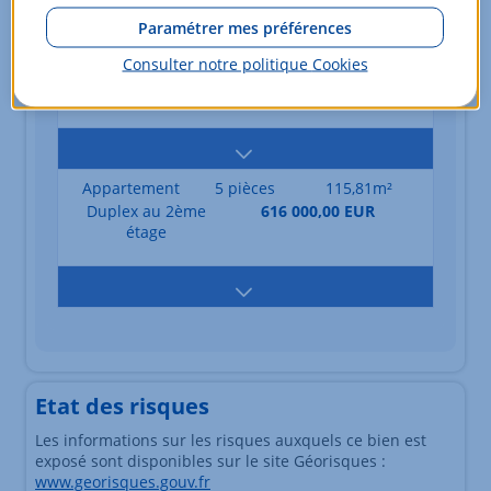
Paramétrer mes préférences
Appartement
5 pièces
114,29m²
Consulter notre politique
Cookies
Duplex au 2ème
585 000,00 EUR
étage
Appartement
5 pièces
115,81m²
Duplex au 2ème
616 000,00 EUR
étage
Etat des risques
Les informations sur les risques auxquels ce bien est
exposé sont disponibles sur le site Géorisques :
www.georisques.gouv.fr