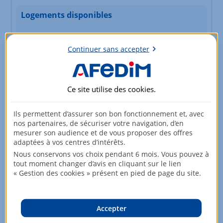
Logements disponibles
Type
Pièces
Surface
Continuer sans accepter
Etage
Prix
Appartement
4 pièces
84,67m²
Rez-de-jardin
488 000,00 EUR
Ce site utilise des
cookies
.
Ils permettent d’assurer son bon fonctionnement et, avec
nos partenaires, de sécuriser votre navigation, d’en
Appartement
4 pièces
94,2m²
mesurer son audience et de vous proposer des offres
2ème étage
506 000,00 EUR
adaptées à vos centres d’intérêts.
Nous conservons vos choix pendant 6 mois. Vous pouvez à
tout moment changer d’avis en cliquant sur le lien
« Gestion des cookies » présent en pied de page du site.
Appartement
5 pièces
107,15m²
Duplex au 2ème
597 000,00 EUR
étage
Accepter