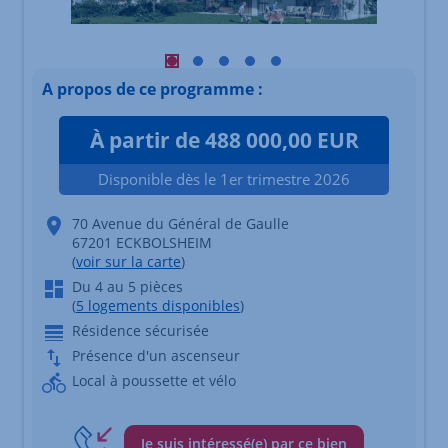
Visuel principal mobile Afficher l'élément
Visuel principal mobile Afficher l'élé
Visuel principal mobile Afficher l
Visuel principal mobile Affich
Visuel principal mobile Af
A propos de ce programme :
À partir de 488 000,00 EUR
Disponible dès le 1er trimestre 2026
70 Avenue du Général de Gaulle
67201 ECKBOLSHEIM
(
voir sur la carte
)
Du 4 au 5 pièces
(
5 logements disponibles
)
Résidence sécurisée
Présence d'un ascenseur
Local à poussette et vélo
Je suis intéressé(e) par ce bien