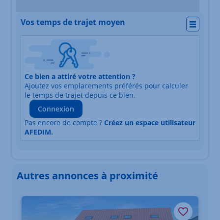
Vos temps de trajet moyen
Actio
Nature du lieu
Ce bien a attiré votre attention ?
Adresse
Ajoutez vos emplacements préférés pour calculer
Durée du trajet en voiture
Durée du trajet en trans
le temps de trajet depuis ce bien.
Connexion
Pas encore de compte ?
Créez un espace utilisateur
AFEDIM.
Autres annonces à proximité
Élément 1 sur 3