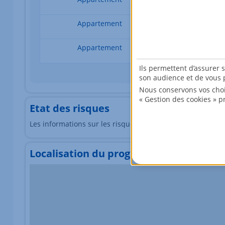
Appartement
4 pièces
Appartement
4 pièces
Ils permettent d’assurer 
son audience et de vous p
Nous conservons vos choi
« Gestion des cookies » p
Etat des risques
Les informations sur les risques auxquels ce bien est exp
Localisation du programme