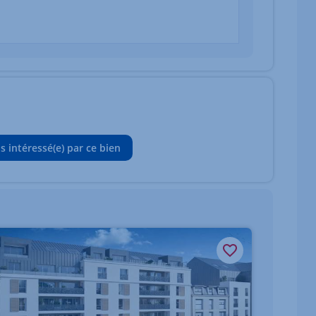
is intéressé(e) par ce bien