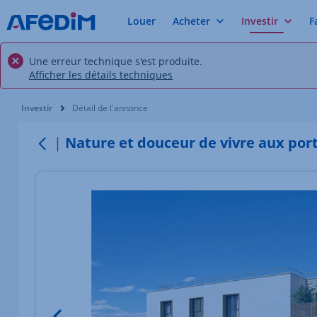
Louer
Acheter
Investir
F
Une erreur technique s'est produite.
Afficher les détails techniques
Vous êtes ici:
Investir
Détail de l'annonce
Nature et douceur de vivre aux port
Retour
Élément 1 sur 4
Image du bien Afficher l'élément précédent