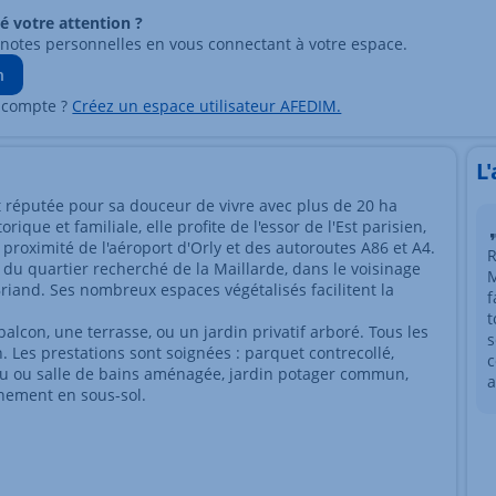
ré votre attention ?
 notes personnelles en vous connectant à votre espace.
n
 compte ?
Créez un espace utilisateur AFEDIM.
L
 réputée pour sa douceur de vivre avec plus de 20 ha
ique et familiale, elle profite de l'essor de l'Est parisien,
a proximité de l'aéroport d'Orly et des autoroutes A86 et A4.
R
 du quartier recherché de la Maillarde, dans le voisinage
M
Briand. Ses nombreux espaces végétalisés facilitent la
f
t
alcon, une terrasse, ou un jardin privatif arboré. Tous les
s
. Les prestations sont soignées : parquet contrecollé,
c
eau ou salle de bains aménagée, jardin potager commun,
a
onnement en sous-sol.