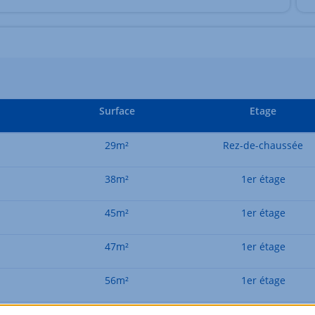
Surface
Etage
29m²
Rez-de-chaussée
38m²
1er étage
45m²
1er étage
47m²
1er étage
56m²
1er étage
56m²
2ème étage