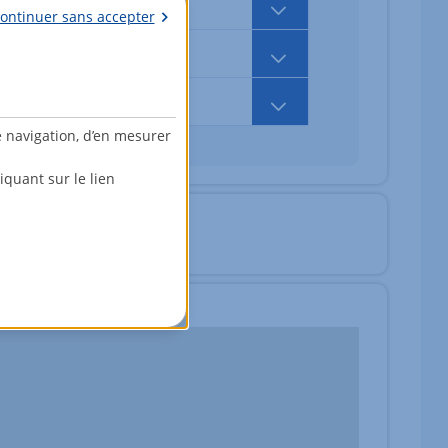
ontinuer sans accepter
407 000,00 EUR
477 000,00 EUR
e navigation, d’en mesurer
quant sur le lien
fr