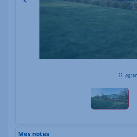
Agran
Élément 1 sur 1
Mes notes