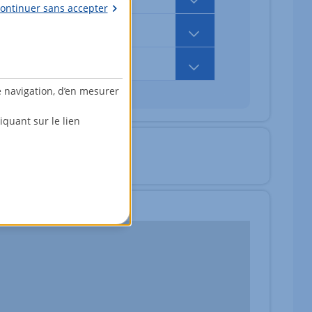
ontinuer sans accepter
388 400,00 EUR
442 400,00 EUR
e navigation, d’en mesurer
quant sur le lien
fr