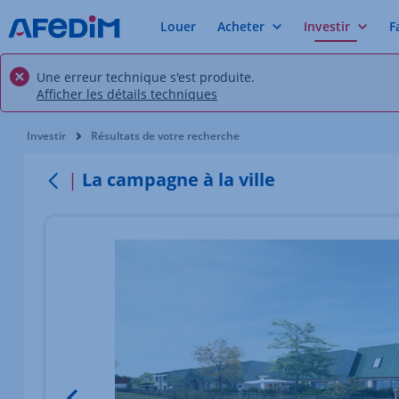
Louer
Acheter
Investir
F
Une erreur technique s'est produite.
Afficher les détails techniques
Vous êtes ici:
Investir
Résultats de votre recherche
La campagne à la ville
Retour
Élément 1 sur 2
Image du bien Afficher l'élément précédent