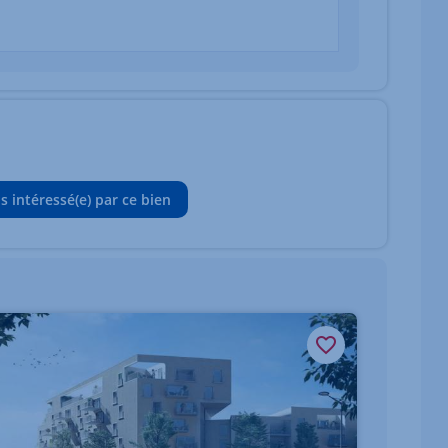
is intéressé(e) par ce bien