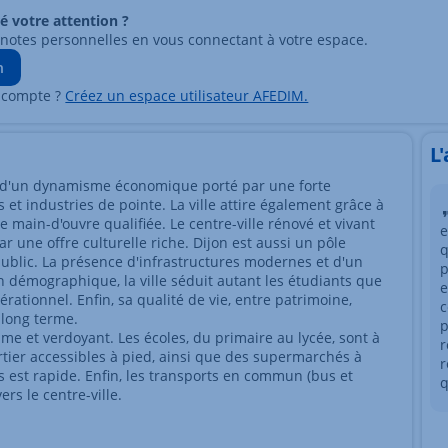
ré votre attention ?
 notes personnelles en vous connectant à votre espace.
n
 compte ?
Créez un espace utilisateur AFEDIM.
L
e d'un dynamisme économique porté par une forte
s et industries de pointe. La ville attire également grâce à
e main-d'ouvre qualifiée. Le centre-ville rénové et vivant
e
 une offre culturelle riche. Dijon est aussi un pôle
q
 public. La présence d'infrastructures modernes et d'un
p
lan démographique, la ville séduit autant les étudiants que
e
érationnel. Enfin, sa qualité de vie, entre patrimoine,
c
à long terme.
p
me et verdoyant. Les écoles, du primaire au lycée, sont à
r
ier accessibles à pied, ainsi que des supermarchés à
r
s est rapide. Enfin, les transports en commun (bus et
q
rs le centre-ville.