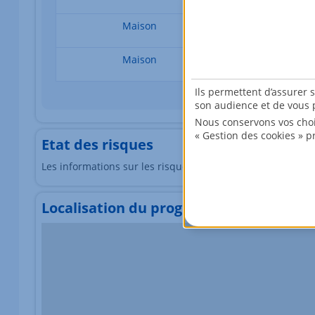
Maison
4 pièces
Maison
5 pièces
Ils permettent d’assurer 
son audience et de vous p
Nous conservons vos choi
« Gestion des cookies » p
Etat des risques
Les informations sur les risques auxquels ce bien est exp
Localisation du programme