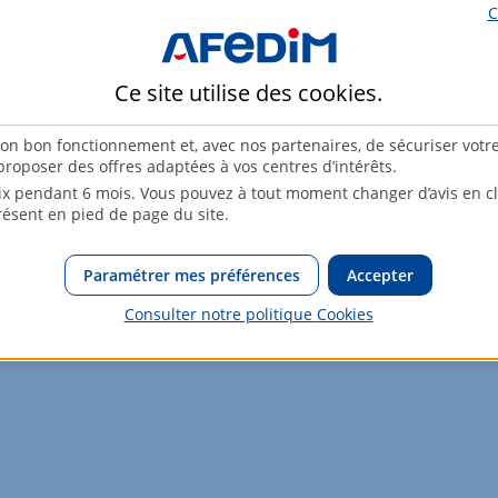
C
88,62m²
Ce site utilise des
cookies
.
112,02m²
son bon fonctionnement et, avec nos partenaires, de sécuriser votr
roposer des offres adaptées à vos centres d’intérêts.
x pendant 6 mois. Vous pouvez à tout moment changer d’avis en cli
résent en pied de page du site.
osé sont disponibles sur le site Géorisques :
www.georisques.gouv.
Paramétrer mes préférences
Accepter
Consulter notre politique
Cookies