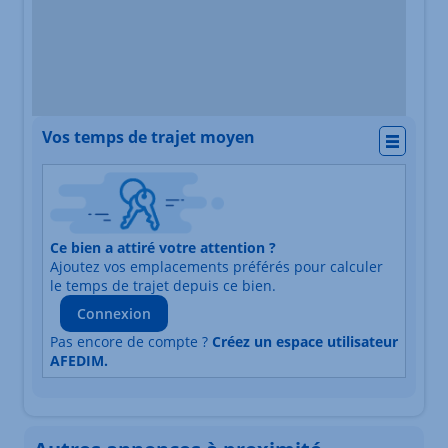
Vos temps de trajet moyen
Actio
Nature du lieu
Ce bien a attiré votre attention ?
Adresse
Ajoutez vos emplacements préférés pour calculer
Durée du trajet en voiture
Durée du trajet en trans
le temps de trajet depuis ce bien.
Connexion
Pas encore de compte ?
Créez un espace utilisateur
AFEDIM.