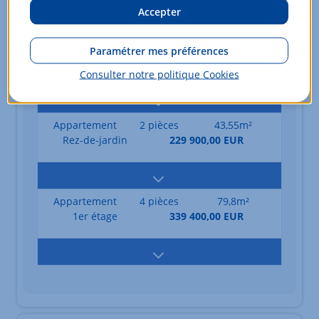
Accepter
Appartement
2 pièces
43,55m²
Paramétrer mes préférences
Rez-de-jardin
228 500,00 EUR
Consulter notre politique
Cookies
Appartement
2 pièces
43,55m²
Rez-de-jardin
229 900,00 EUR
Appartement
4 pièces
79,8m²
1er étage
339 400,00 EUR