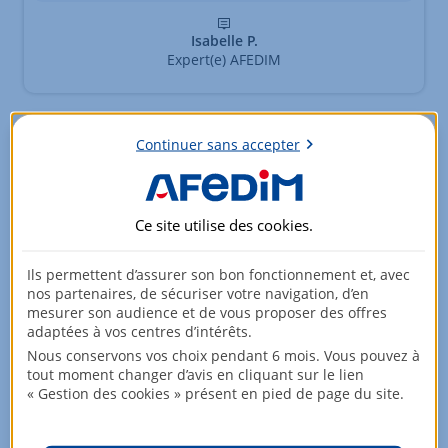
Isabelle P.
Expert(e) AFEDIM
Les logements disponibles
Continuer sans accepter
Logements disponibles
Ce site utilise des
cookies
.
Type
Pièces
Surface
Etage
Prix
Ils permettent d’assurer son bon fonctionnement et, avec
nos partenaires, de sécuriser votre navigation, d’en
Appartement
1 pièce
26,9m²
mesurer son audience et de vous proposer des offres
Rez-de-jardin
151 900,00 EUR
adaptées à vos centres d’intérêts.
Nous conservons vos choix pendant 6 mois. Vous pouvez à
tout moment changer d’avis en cliquant sur le lien
« Gestion des cookies » présent en pied de page du site.
Appartement
2 pièces
41,05m²
Rez-de-jardin
224 900,00 EUR