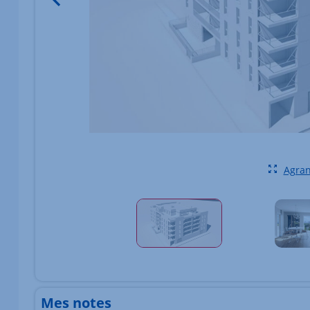
Agran
Élément 1 sur 1
Mes notes