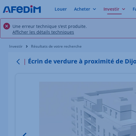
Louer
Acheter
Investir
F
Une erreur technique s'est produite.
Afficher les détails techniques
Vous êtes ici:
Investir
Résultats de votre recherche
Écrin de verdure à proximité de Dij
Retour
Élément 1 sur 3
Image du bien Afficher l'élément précédent