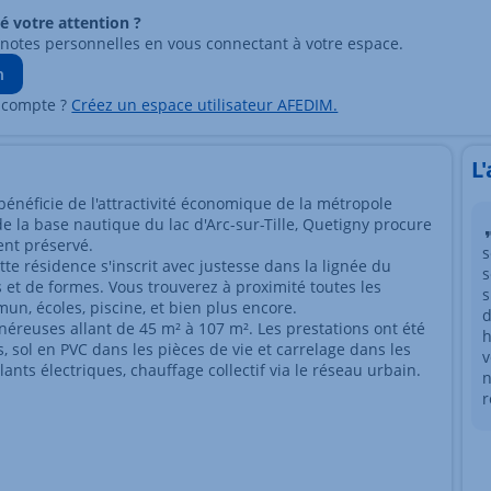
ré votre attention ?
 notes personnelles en vous connectant à votre espace.
n
 compte ?
Créez un espace utilisateur AFEDIM.
L
énéficie de l'attractivité économique de la métropole
e la base nautique du lac d'Arc-sur-Tille, Quetigny procure
ent préservé.
s
te résidence s'inscrit avec justesse dans la lignée du
s
 et de formes. Vous trouverez à proximité toutes les
s
n, écoles, piscine, et bien plus encore.
d
éreuses allant de 45 m² à 107 m². Les prestations ont été
h
, sol en PVC dans les pièces de vie et carrelage dans les
v
ants électriques, chauffage collectif via le réseau urbain.
n
r