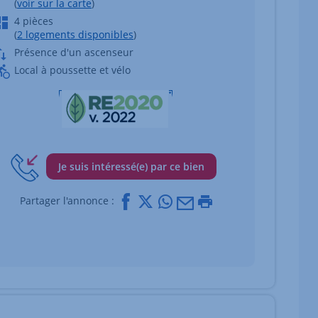
(
voir sur la carte
)
4 pièces
(
2 logements disponibles
)
Présence d'un ascenseur
Local à poussette et vélo
Je suis intéressé(e) par ce bien
Facebook
X
Whatsapp
Mail
Imprimer
Partager l'annonce :