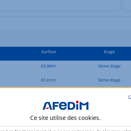
Surface
Etage
83,98m²
5ème étage
87,41m²
5ème étage
C
Ce site utilise des
cookies
.
osé sont disponibles sur le site Géorisques :
www.georisques.gouv.