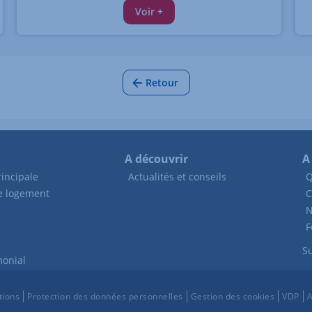
Voir +
Retour
A découvrir
A
incipale
Actualités et conseils
Q
de logement
C
N
F
Su
monial
tions
Protection des données personnelles
Gestion des cookies
VDP
A