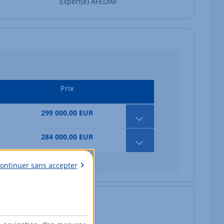
Expert(e) AFEDIM
Prix
299 000,00 EUR
284 000,00 EUR
ontinuer sans accepter
fr