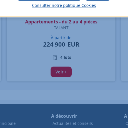
Consulter notre politique
Cookies
Appartements - du 2 au 4 pièces
TALANT
À partir de
224 900
EUR
4 lots
Voir +
A découvrir
A
incipale
Actualités et conseils
Q