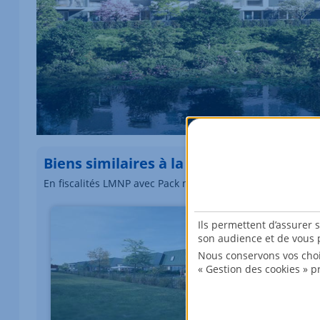
Biens similaires à la vente
En fiscalités LMNP avec Pack meublé, Jeanbrun interméd
Élément 1 sur 1
Ils permettent d’assurer 
son audience et de vous p
Nous conservons vos choi
« Gestion des cookies » p