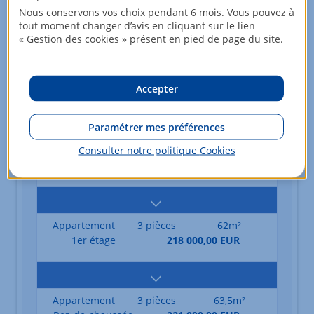
Appartement
1 pièce
31,5m²
Nous conservons vos choix pendant 6 mois. Vous pouvez à
2ème étage
140 000,00 EUR
tout moment changer d’avis en cliquant sur le lien
« Gestion des cookies » présent en pied de page du site.
Appartement
2 pièces
37,5m²
Accepter
1er étage
147 000,00 EUR
Paramétrer mes préférences
Consulter notre politique
Cookies
Appartement
3 pièces
62m²
Rez-de-chaussée
214 000,00 EUR
Appartement
3 pièces
62m²
1er étage
218 000,00 EUR
Appartement
3 pièces
63,5m²