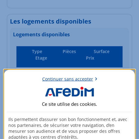
Les logements disponibles
Logements disponibles
Type
Pièces
Surface
Etage
Prix
Appartement
1 pièce
23,75m²
Continuer sans accepter
2ème étage
97 000,00 EUR
Ce site utilise des
cookies
.
Appartement
1 pièce
23,75m²
1er étage
99 000,00 EUR
Ils permettent d’assurer son bon fonctionnement et, avec
nos partenaires, de sécuriser votre navigation, d’en
mesurer son audience et de vous proposer des offres
adaptées à vos centres d’intérêts.