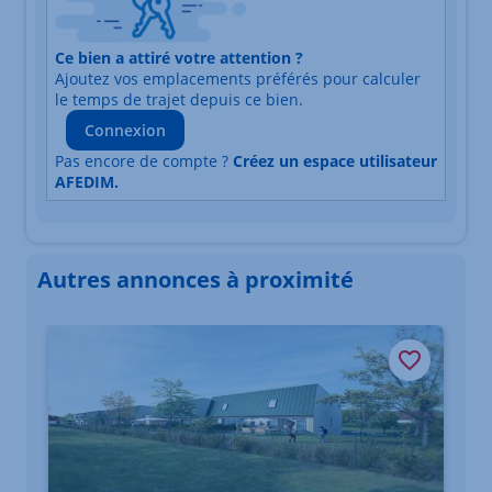
Nature du lieu
Ce bien a attiré votre attention ?
Adresse
Ajoutez vos emplacements préférés pour calculer
Durée du trajet en voiture
Durée du trajet en trans
le temps de trajet depuis ce bien.
Connexion
Pas encore de compte ?
Créez un espace utilisateur
AFEDIM.
Autres annonces à proximité
Élément 1 sur 3