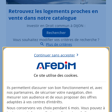
Retrouvez les logements proches en
vente dans notre catalogue
Investir en Droit commun à DIJON :
Rechercher
Vous souhaitez modifier vos critères de recherche ?
Plus de critères
Continuer sans accepter
Biens similaires à la vente
En fiscalité Droit commun à DIJON
Ce site utilise des
cookies
.
Élément 1 sur 3
Ils permettent d’assurer son bon fonctionnement et, avec
nos partenaires, de sécuriser votre navigation, d’en
mesurer son audience et de vous proposer des offres
adaptées à vos centres d’intérêts.
Nous conservons vos choix pendant 6 mois. Vous pouvez à