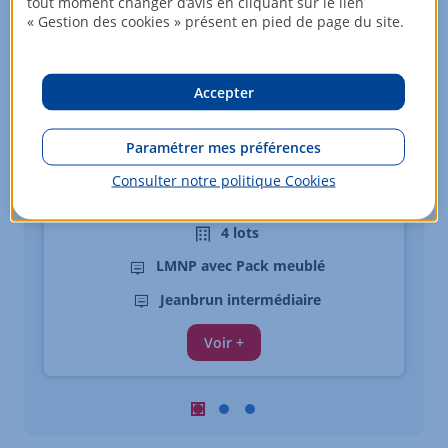
tout moment changer d’avis en cliquant sur le lien
« Gestion des cookies » présent en pied de page du site.
Accepter
Appartements - du 3 au 4 pièces
FONTAINE LES DIJON
Paramétrer mes préférences
À partir de
Consulter notre politique
Cookies
242 000
EUR
4 lots
LMNP avec Pack meublé
Jeanbrun intermédiaire
Voir +
Carousel : Biens similaires à la vente 
Carousel : Biens similaires à la ve
Carousel : Biens similaires à 