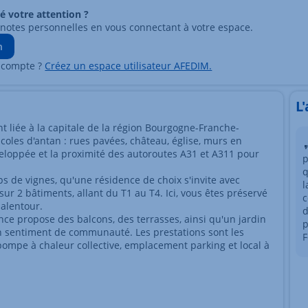
ré votre attention ?
 notes personnelles en vous connectant à votre espace.
n
 compte ?
Créez un espace utilisateur AFEDIM.
L
t liée à la capitale de la région Bourgogne-Franche-
oles d'antan : rues pavées, château, église, murs en
éveloppée et la proximité des autoroutes A31 et A311 pour
p
q
s de vignes, qu'une résidence de choix s'invite avec
l
ur 2 bâtiments, allant du T1 au T4. Ici, vous êtes préservé
c
 alentour.
d
ence propose des balcons, des terrasses, ainsi qu'un jardin
p
 un sentiment de communauté. Les prestations sont les
F
 pompe à chaleur collective, emplacement parking et local à