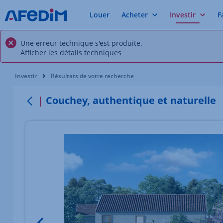
Louer
Acheter
Investir
F
Une erreur technique s'est produite.
Afficher les détails techniques
Vous êtes ici:
Investir
Résultats de votre recherche
Couchey, authentique et naturelle
Retour
Élément 1 sur 2
Image du bien Afficher l'élément précédent