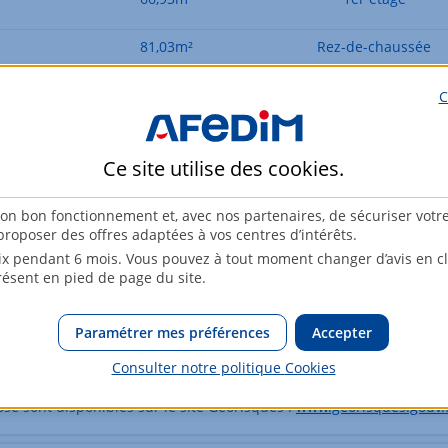
81,03m²
Rez-de-chaussée
82,36m²
1er étage
C
84,22m²
1er étage
Ce site utilise des
cookies
.
84,22m²
Rez-de-chaussée
son bon fonctionnement et, avec nos partenaires, de sécuriser votr
roposer des offres adaptées à vos centres d’intérêts.
Eléments suivants
x pendant 6 mois. Vous pouvez à tout moment changer d’avis en cli
résent en pied de page du site.
Paramétrer mes préférences
Accepter
Consulter notre politique
Cookies
osé sont disponibles sur le site Géorisques :
www.georisques.gouv.