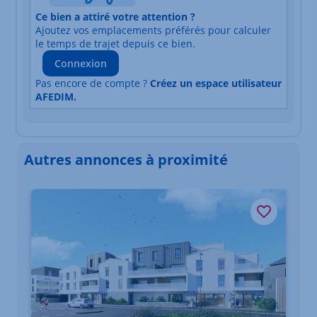
Ce bien a attiré votre attention ?
Adresse
Ajoutez vos emplacements préférés pour calculer
Durée du trajet en voiture
Durée du trajet en trans
le temps de trajet depuis ce bien.
Connexion
Pas encore de compte ?
Créez un espace utilisateur
AFEDIM.
Autres annonces à proximité
Élément 1 sur 3