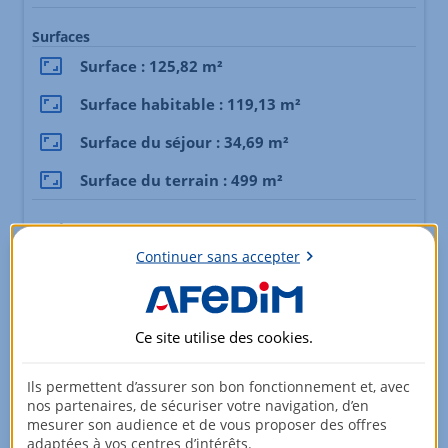
Surfaces
Surface : 125,82 m²
Surface habitable : 119,13 m²
Surface du séjour : 34,69 m²
Surface du terrain : 499 m²
Agréments
Continuer sans accepter
Jardin
Oui
Fenêtre : Double
Ce site utilise des
cookies
.
Bilan énergétique
Ils permettent d’assurer son bon fonctionnement et, avec
nos partenaires, de sécuriser votre navigation, d’en
mesurer son audience et de vous proposer des offres
logement extrêmement performant
adaptées à vos centres d’intérêts.