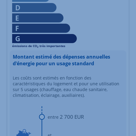
D
E
F
G
émissions de CO
très importantes
2
Échelle d'émissions des gaz à effet de serre s'étalant du niv
Montant estimé des dépenses annuelles
d'énergie pour un usage standard
Les coûts sont estimés en fonction des
caractéristiques du logement et pour une utilisation
sur 5 usages (chauffage, eau chaude sanitaire,
climatisation, éclairage, auxiliaires).
2 700 EUR
entre
et