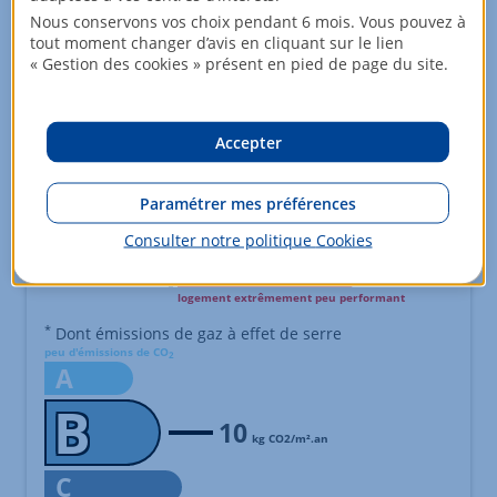
A
Nous conservons vos choix pendant 6 mois. Vous pouvez à
B
tout moment changer d’avis en cliquant sur le lien
« Gestion des cookies » présent en pied de page du site.
C
D
consommation
émissions
Accepter
(énergie primaire)
E
*
319
10
kWh/m².an
kg CO2/m².an
Paramétrer mes préférences
F
Consulter notre politique
Cookies
G
logement extrêmement peu performant
Échelle de performance énergétique s'étalant du niveau A, co
*
Dont émissions de gaz à effet de serre
peu d'émissions de CO
2
A
B
10
kg CO2/m².an
C