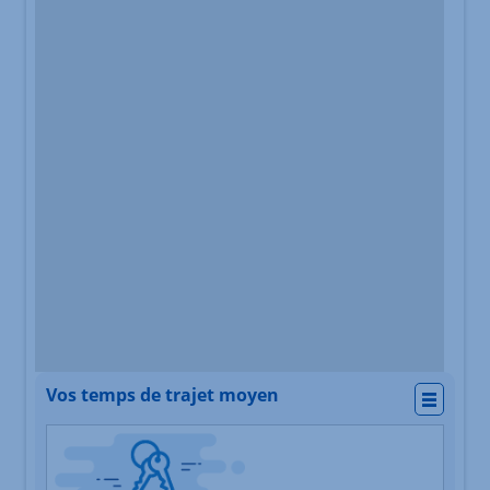
Vos temps de trajet moyen
Actio
Nature du lieu