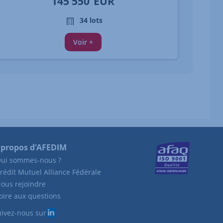
145 550
EUR
34 lots
Voir +
 propos d'AFEDIM
ui sommes-nous ?
rédit Mutuel Alliance Fédérale
ous rejoindre
oire aux questions
ivez-nous sur