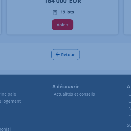
164 000
EUR
19 lots
Voir +
Retour
A découvrir
A
incipale
Actualités et conseils
Q
de logement
C
N
F
Su
monial