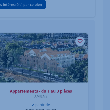
is intéressé(e) par ce bien
Appartements - du 1 au 3 pièces
AMIENS
À partir de