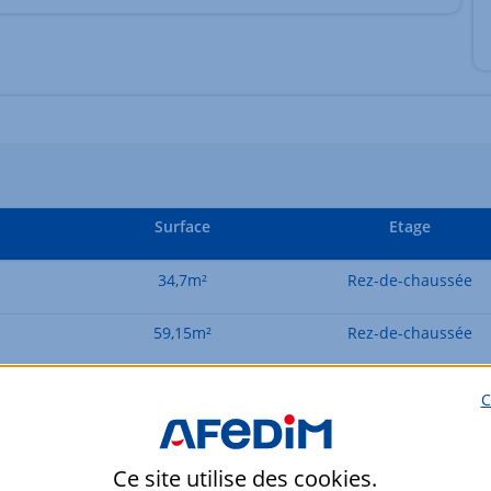
Surface
Etage
34,7m²
Rez-de-chaussée
59,15m²
Rez-de-chaussée
63,3m²
Rez-de-chaussée
C
Ce site utilise des
cookies
.