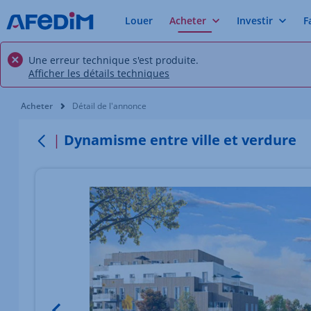
Louer
Acheter
Investir
F
Une erreur technique s'est produite.
Afficher les détails techniques
Vous êtes ici:
Acheter
Détail de l'annonce
Dynamisme entre ville et verdure
Retour
Élément 1 sur 4
Image du bien Afficher l'élément précédent