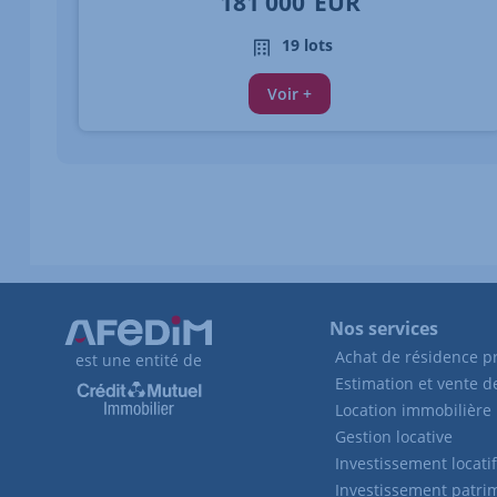
181 000
EUR
19 lots
Voir +
Nos services
Achat de résidence pr
est une entité de
Estimation et vente 
Location immobilière
Gestion locative
Investissement locatif
Investissement patri