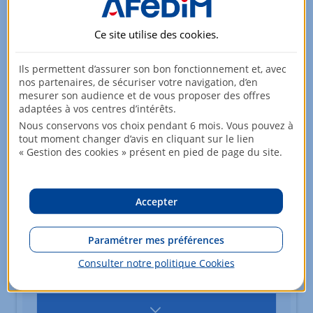
Appartement
2 pièces
53,26m²
Ce site utilise des
cookies
.
6ème étage
325 000,00 EUR
Ils permettent d’assurer son bon fonctionnement et, avec
nos partenaires, de sécuriser votre navigation, d’en
mesurer son audience et de vous proposer des offres
Appartement
2 pièces
53,26m²
adaptées à vos centres d’intérêts.
7ème étage
330 000,00 EUR
Nous conservons vos choix pendant 6 mois. Vous pouvez à
tout moment changer d’avis en cliquant sur le lien
« Gestion des cookies » présent en pied de page du site.
Appartement
2 pièces
53,26m²
7ème étage
330 000,00 EUR
Accepter
Paramétrer mes préférences
Appartement
2 pièces
53,26m²
Consulter notre politique
Cookies
8ème étage
335 000,00 EUR