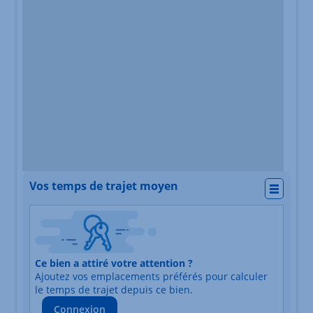
Vos temps de trajet moyen
Actio
Nature du lieu
Ce bien a attiré votre attention ?
Adresse
Ajoutez vos emplacements préférés pour calculer
Durée du trajet en voiture
Durée du trajet en trans
le temps de trajet depuis ce bien.
Connexion