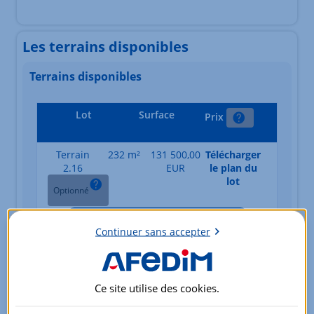
Les terrains disponibles
Terrains disponibles
Lot
Surface
Prix
Terrain
232 m²
131 500,00
Télécharger
2.16
EUR
le plan du
lot
Optionné
Je suis intéressé(e) par ce terrain
Continuer sans accepter
Terrain
235 m²
141 000,00
Télécharger
1.8
EUR
le plan du
lot
Ce site utilise des
cookies
.
Optionné