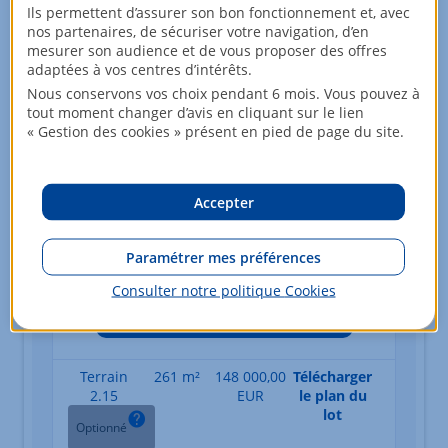
Ils permettent d’assurer son bon fonctionnement et, avec
Je suis intéressé(e) par ce terrain
nos partenaires, de sécuriser votre navigation, d’en
mesurer son audience et de vous proposer des offres
adaptées à vos centres d’intérêts.
Terrain
235 m²
142 000,00
Télécharger
Nous conservons vos choix pendant 6 mois. Vous pouvez à
1.7
EUR
le plan du
tout moment changer d’avis en cliquant sur le lien
lot
Optionné
« Gestion des cookies » présent en pied de page du site.
Je suis intéressé(e) par ce terrain
Accepter
Terrain
255 m²
154 000,00
Télécharger
1.9
EUR
le plan du
Paramétrer mes préférences
lot
Optionné
Consulter notre politique
Cookies
Je suis intéressé(e) par ce terrain
Terrain
261 m²
148 000,00
Télécharger
2.15
EUR
le plan du
lot
Optionné