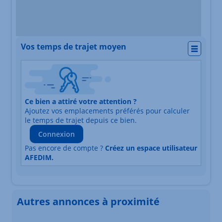
Vos temps de trajet moyen
Actio
Nature du lieu
Ce bien a attiré votre attention ?
Adresse
Ajoutez vos emplacements préférés pour calculer
Durée du trajet en voiture
Durée du trajet en trans
le temps de trajet depuis ce bien.
Connexion
Pas encore de compte ?
Créez un espace utilisateur
AFEDIM.
Autres annonces à proximité