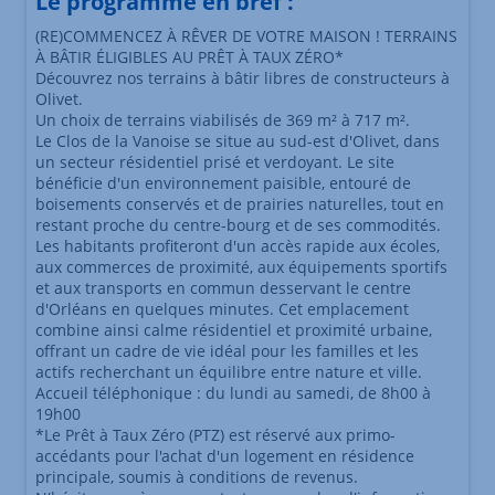
Le programme en bref :
(RE)COMMENCEZ À RÊVER DE VOTRE MAISON ! TERRAINS
À BÂTIR ÉLIGIBLES AU PRÊT À TAUX ZÉRO*
Découvrez nos terrains à bâtir libres de constructeurs à
Olivet.
Un choix de terrains viabilisés de 369 m² à 717 m².
Le Clos de la Vanoise se situe au sud-est d'Olivet, dans
un secteur résidentiel prisé et verdoyant. Le site
bénéficie d'un environnement paisible, entouré de
boisements conservés et de prairies naturelles, tout en
restant proche du centre-bourg et de ses commodités.
Les habitants profiteront d'un accès rapide aux écoles,
aux commerces de proximité, aux équipements sportifs
et aux transports en commun desservant le centre
d'Orléans en quelques minutes. Cet emplacement
combine ainsi calme résidentiel et proximité urbaine,
offrant un cadre de vie idéal pour les familles et les
actifs recherchant un équilibre entre nature et ville.
Accueil téléphonique : du lundi au samedi, de 8h00 à
19h00
*Le Prêt à Taux Zéro (PTZ) est réservé aux primo-
accédants pour l'achat d'un logement en résidence
principale, soumis à conditions de revenus.