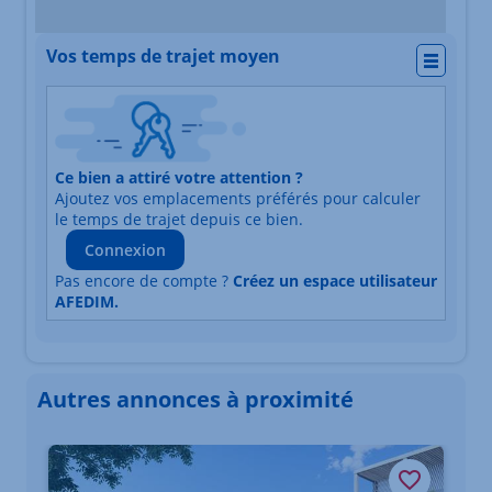
Vos temps de trajet moyen
Actio
Nature du lieu
Ce bien a attiré votre attention ?
Adresse
Ajoutez vos emplacements préférés pour calculer
Durée du trajet en voiture
Durée du trajet en trans
le temps de trajet depuis ce bien.
Connexion
Pas encore de compte ?
Créez un espace utilisateur
AFEDIM.
Autres annonces à proximité
Élément 1 sur 3