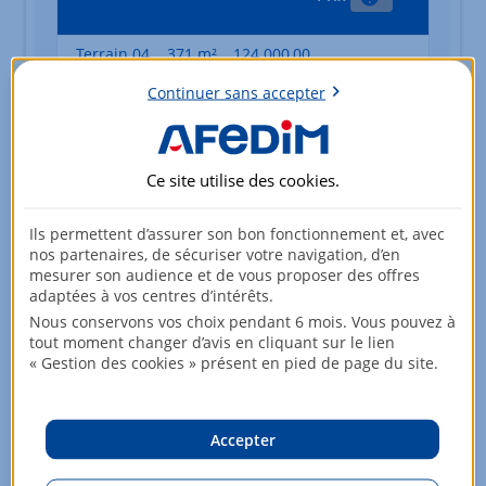
Terrain 04
371 m²
124 000,00
EUR
Continuer sans accepter
Je suis intéressé(e) par ce terrain
Terrain 09
439 m²
137 000,00
Ce site utilise des
cookies
.
EUR
Je suis intéressé(e) par ce terrain
Ils permettent d’assurer son bon fonctionnement et, avec
nos partenaires, de sécuriser votre navigation, d’en
mesurer son audience et de vous proposer des offres
Terrain 14
496 m²
158 000,00
adaptées à vos centres d’intérêts.
EUR
Nous conservons vos choix pendant 6 mois. Vous pouvez à
Je suis intéressé(e) par ce terrain
tout moment changer d’avis en cliquant sur le lien
« Gestion des cookies » présent en pied de page du site.
Terrain 10
511 m²
158 000,00
EUR
Accepter
Je suis intéressé(e) par ce terrain