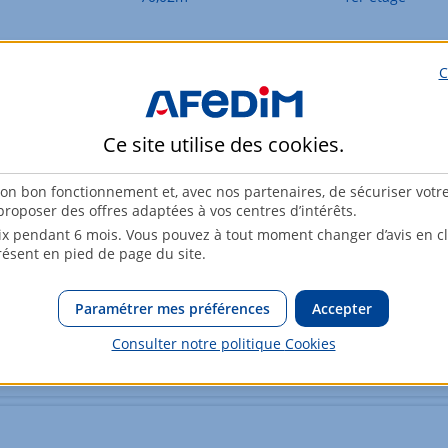
77,16m²
1er étage
C
81,68m²
2ème étage
Ce site utilise des
cookies
.
son bon fonctionnement et, avec nos partenaires, de sécuriser votr
85,16m²
Rez-de-chaussée
roposer des offres adaptées à vos centres d’intérêts.
x pendant 6 mois. Vous pouvez à tout moment changer d’avis en cli
résent en pied de page du site.
Paramétrer mes préférences
Accepter
Consulter notre politique
Cookies
osé sont disponibles sur le site Géorisques :
www.georisques.gouv.