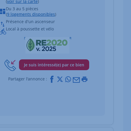
(
voir sur la carte
)
Du 3 au 5 pièces
(
9 logements disponibles
)
Présence d'un ascenseur
Local à poussette et vélo
Je suis intéressé(e) par ce bien
Facebook
X
Whatsapp
Mail
Imprimer
Partager l'annonce :
ttes des images du bien Afficher l'élément suivant