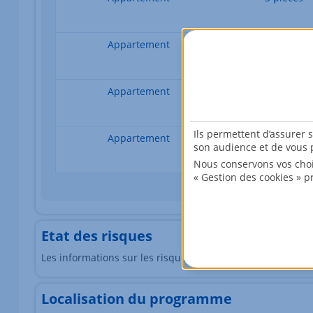
Appartement
4 pièces
Appartement
4 pièces
Ils permettent d’assurer 
Appartement
4 pièces
son audience et de vous p
Nous conservons vos choi
« Gestion des cookies » p
Etat des risques
Les informations sur les risques auxquels ce bien est exp
Localisation du programme