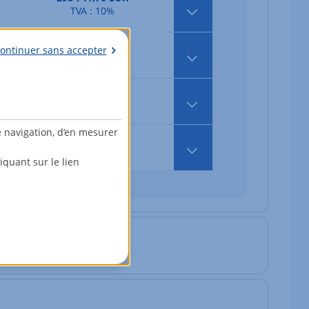
TVA : 10%
361 991,70 EUR
ontinuer sans accepter
TVA : 10%
380 325,00 EUR
TVA : 10%
e navigation, d’en mesurer
366 575,00 EUR
TVA : 10%
quant sur le lien
fr