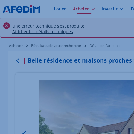
Louer
Acheter
Investir
F
Une erreur technique s'est produite.
Afficher les détails techniques
Vous êtes ici:
Acheter
Résultats de votre recherche
Détail de l'annonce
Belle résidence et maisons proche
Retour
Élément 1 sur 5
Image du bien Afficher l'élément précédent