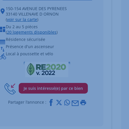
150-154 AVENUE DES PYRENEES
33140 VILLENAVE D ORNON
 du bien Afficher l'élément suivant
(
voir sur la carte
)
Du 2 au 5 pièces
(
20 logements disponibles
)
Résidence sécurisée
Présence d'un ascenseur
Local à poussette et vélo
Je suis intéressé(e) par ce bien
Facebook
X
Whatsapp
Mail
Imprimer
Partager l'annonce :