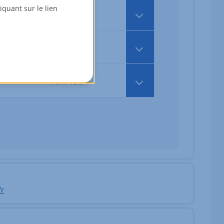
173 250,00 EUR
quant sur le lien
TVA : 10%
186 358,30 EUR
TVA : 10%
192 591,70 EUR
TVA : 10%
fr