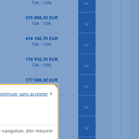
TVA : 10%
375 008,30 EUR
TVA : 10%
416 166,70 EUR
TVA : 10%
176 916,70 EUR
TVA : 10%
177 008,30 EUR
TVA : 10%
ontinuer sans accepter
180 766,70 EUR
TVA : 10%
186 358,30 EUR
TVA : 10%
e navigation, d’en mesurer