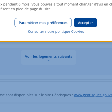
42m²
2ème étage
x pendant 6 mois. Vous pouvez à tout moment changer d’avis en cli
résent en pied de page du site.
44m²
1er étage
Paramétrer mes préférences
Accepter
Consulter notre politique
Cookies
44m²
3ème étage
Voir les logements suivants
osé sont disponibles sur le site Géorisques :
www.georisques.gouv.