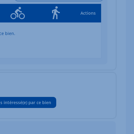
Actions
ce bien.
is intéressé(e) par ce bien