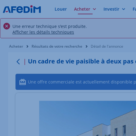
Louer
Acheter
Investir
F
Une erreur technique s'est produite.
Afficher les détails techniques
Vous êtes ici:
Acheter
Résultats de votre recherche
Détail de l'annonce
Un cadre de vie paisible à deux pa
Retour
Une offre commerciale est actuellement disponible 
Élément 1 sur 3