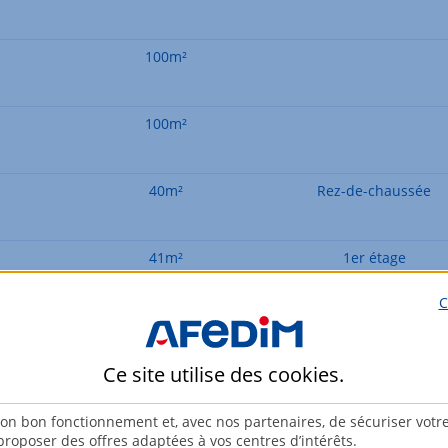
100m²
100m²
40m²
Rez-de-chaussée
41m²
1er étage
C
41m²
2ème étage
Ce site utilise des
cookies
.
41m²
3ème étage
son bon fonctionnement et, avec nos partenaires, de sécuriser votr
roposer des offres adaptées à vos centres d’intérêts.