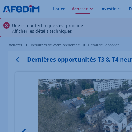
Louer
Acheter
Investir
F
Une erreur technique s'est produite.
Afficher les détails techniques
Vous êtes ici:
Acheter
Résultats de votre recherche
Détail de l'annonce
Dernières opportunités T3 & T4 neuf
Retour
Élément 1 sur 5
Image du bien Afficher l'élément précédent