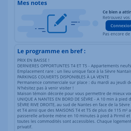
Mes notes
Ce bien a atti
Retrouvez vos
Connexio
Pas encore de
Le programme en bref :
PRIX EN BAISSE !
DERNIERES OPPORTUNTES T4 ET T5 - Appartements neufs li
Emplacement rare : un lieu unique face à la Sèvre Nanta
PARKINGS COUVERTS DISPONIBLES À LA VENTE
Permanence commerciale sur place : du mardi au jeudi de
N'hésitez pas à venir visiter !
Maison témoin décorée pour vous permettre de mieux vou
UNIQUE A NANTES EN BORD DE SÈVRE - A 10 min à pied d
SÈVRE RIVE DROITE, au sud de Nantes en face de la Sèvr
et T4 ainsi que des MAISONS T4 et T5 de plus de 115 m² av
passerelle arborée mène en 10 minutes à pied à Pirmil et
toutes les commodités sont accessibles. Chaque logemen
privatif.