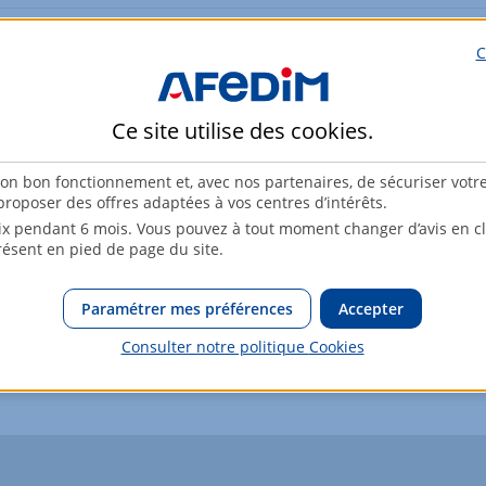
89,8m²
Rez-de-chaussée
C
90m²
Rez-de-chaussée
Ce site utilise des
cookies
.
90m²
1er étage
son bon fonctionnement et, avec nos partenaires, de sécuriser votr
90m²
1er étage
roposer des offres adaptées à vos centres d’intérêts.
x pendant 6 mois. Vous pouvez à tout moment changer d’avis en cli
résent en pied de page du site.
Paramétrer mes préférences
Accepter
Consulter notre politique
Cookies
osé sont disponibles sur le site Géorisques :
www.georisques.gouv.