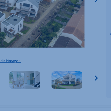
dir l'image
1
écédent
Vigne