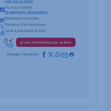
(
voir sur la carte
)
Du 4 au 5 pièces
(
8 logements disponibles
)
Résidence sécurisée
Présence d'un ascenseur
Local à poussette et vélo
Je suis intéressé(e) par ce bien
Facebook
X
Whatsapp
Mail
Imprimer
Partager l'annonce :
ttes des images du bien Afficher l'élément suivant